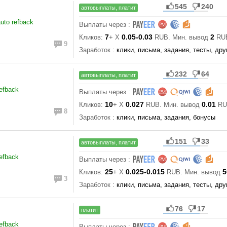
545
240
автовыплаты, платит
uto refback
Выплаты через :
7
0.05-0.03
2
Кликов:
+ X
RUB. Мин. вывод
RU
9
Заработок :
клики, письма, задания, тесты, дру
232
64
автовыплаты, платит
refback
Выплаты через :
10
0.027
0.01
Кликов:
+ X
RUB. Мин. вывод
RU
8
Заработок :
клики, письма, задания, бонусы
151
33
автовыплаты, платит
refback
Выплаты через :
25
0.025-0.015
5
Кликов:
+ X
RUB. Мин. вывод
3
Заработок :
клики, письма, задания, тесты, дру
76
17
платит
refback
Выплаты через :