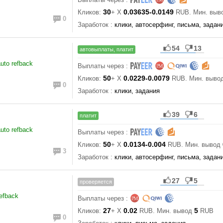
30
0.03635-0.0149
Кликов:
+ X
RUB. Мин. выв
0
Заработок :
клики, автосерфинг, письма, задан
54
13
автовыплаты, платит
uto refback
Выплаты через :
50
0.0229-0.0079
Кликов:
+ X
RUB. Мин. выво
0
Заработок :
клики, задания
39
6
платит
uto refback
Выплаты через :
50
0.0134-0.004
Кликов:
+ X
RUB. Мин. вывод
3
Заработок :
клики, автосерфинг, письма, задан
27
5
проверяется
refback
Выплаты через :
27
0.02
5
Кликов:
+ X
RUB. Мин. вывод
RUB
0