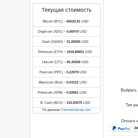
Текущая стоимость
Bitcoin (BTC)
~
65020.91
USD
Dogecoin (XDG)
~
0.06970
USD
Dash (DASH)
~
31.08355
USD
Ethereum (ETH)
~
1918.80601
USD
Litecoin (LTC)
~
45.35508
USD
Peercoin (PPC)
~
0.22979
USD
Blackcoin (BLK)
~
0.03121
USD
Выбрать 
Primecoin (XPM)
~
0.02861
USD
B. Cash (BCH)
~
215.83075
USD
Тип р
По данным
Coinmarketcap.com
Оплата 