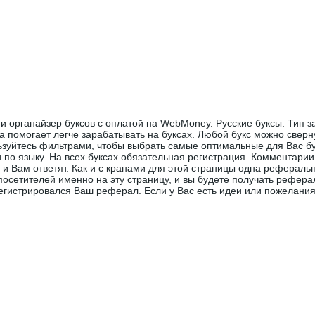
и органайзер буксов с оплатой на WebMoney. Русские буксы. Тип за
а помогает легче зарабатывать на буксах. Любой букс можно сверну
ьзуйтесь фильтрами, чтобы выбрать самые оптимальные для Вас бу
 по языку. На всех буксах обязательная регистрация. Комментарии
 и Вам ответят. Как и с кранами для этой страницы одна реферальн
посетителей именно на эту страницу, и вы будете получать рефера
егистрировался Ваш реферал. Если у Вас есть идеи или пожелани