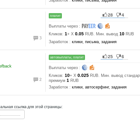
Заработок :
клики, письма, задания
28
4
платит
Выплаты через :
1
0.05
10
Кликов:
+ X
RUB. Мин. вывод
RUB
3
Заработок :
клики, письма, задания
25
6
автовыплаты, платит
refback
Выплаты через :
10
0.025
Кликов:
+ X
RUB. Мин. вывод станда
2
1
премиум
RUB
Заработок :
клики, автосерфинг, задания
льная ссылка для этой страницы:
......................