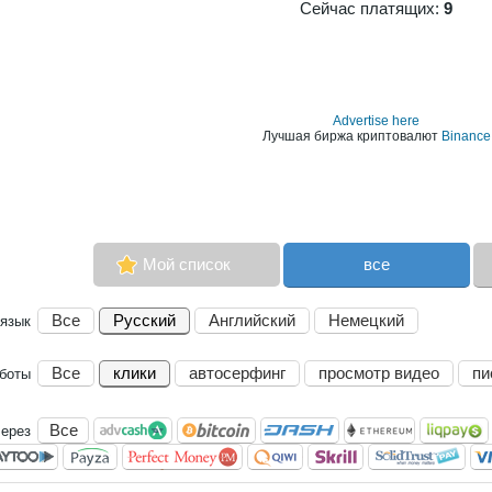
Сейчас платящих:
9
Advertise here
Лучшая биржа криптовалют
Binance
Мой список
все
Все
Русский
Английский
Немецкий
язык
Все
клики
автосерфинг
просмотр видео
пи
аботы
Все
через