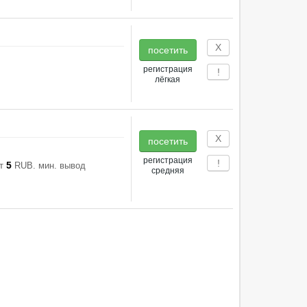
Х
посетить
регистрация
!
лёгкая
Х
посетить
регистрация
!
5
рт
RUB. мин. вывод
средняя