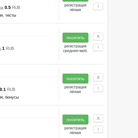
регистрация
!
0.5
од
RUB
лёгкая
ия, тесты
Х
посетить
регистрация
!
1
д
RUB
средняя+моб.
Х
посетить
регистрация
!
0.1
RUB
лёгкая
ия, бонусы
Х
посетить
регистрация
!
лёгкая