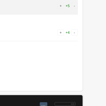
+
+5
-
+
+4
-