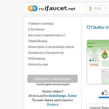
▼
RUB
Сборщик Биткоина
самая большая
Главная страница
Отзывы о
коллекция
О Биткоине
Как начать зарабатывать?
Обмен/Вывод
Мониторинг и органайзер буксов
Конвертер и Калькулятор
FAQ/помощь
Написать нам
Добавить новый кран
(необходима авторизация)
Нужен обмен?
Используйте
bestchange
,
Exmo
Лучшая биржа криптовалют
Binance
список букс