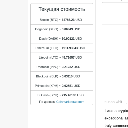
Текущая стоимость
Bitcoin (BTC)
~
64786.23
USD
Dogecoin (XDG)
~
0.06949
USD
Dash (DASH)
~
30.90121
USD
Ethereum (ETH)
~
1911.93043
USD
Litecoin (LTC)
~
45.71657
USD
Peercoin (PPC)
~
0.21232
USD
Blackcoin (BLK)
~
0.03110
USD
Primecoin (XPM)
~
0.02851
USD
B. Cash (BCH)
~
215.46193
USD
susan whit...
По данным
Coinmarketcap.com
I was a crypto
exceptional a
truly commend