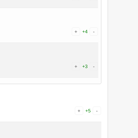
+
+4
-
+
+3
-
+
+5
-