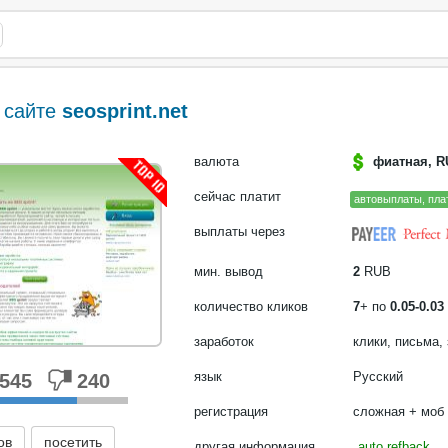
 сайте
seosprint.net
валюта
фиатная, R
сейчас платит
автовыплаты, пла
выплаты через
мин. вывод
2
RUB
количество кликов
7
+ по
0.05-0.03
заработок
клики, письма,
язык
Русский
545
240
регистрация
сложная + моб
ов
посетить
другая информация
auto refback