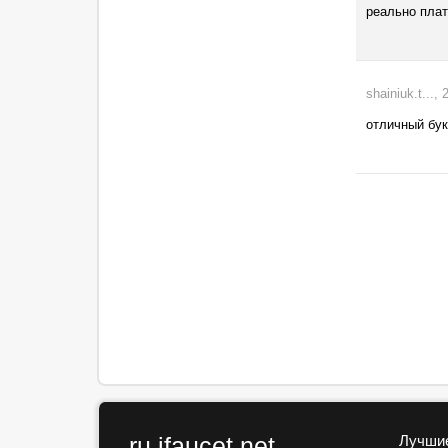
реально плат
shainiuk.t...,
отличный бук
ru.ifaucet.net
Лучшие