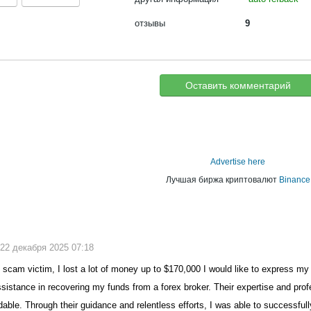
отзывы
9
Оставить комментарий
Advertise here
Лучшая биржа криптовалют
Binance
, 22 декабря 2025 07:18
 scam victim, I lost a lot of money up to $170,000 I would like to express my 
ssistance in recovering my funds from a forex broker. Their expertise and pro
able. Through their guidance and relentless efforts, I was able to successful