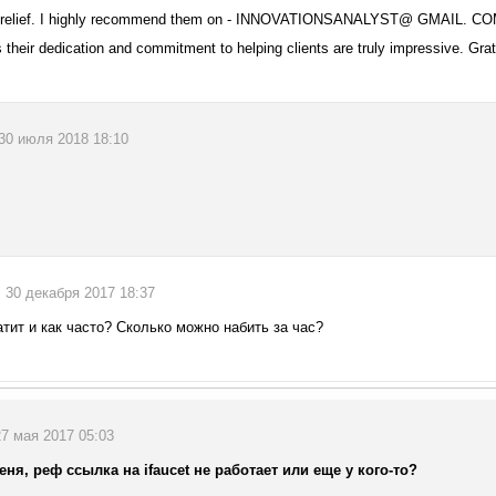
relief. I highly recommend them on - INNOVATIONSANALYST@ GMAIL. COM o
 their dedication and commitment to helping clients are truly impressive. Gratef
, 30 июля 2018 18:10
, 30 декабря 2017 18:37
атит и как часто? Сколько можно набить за час?
27 мая 2017 05:03
еня, реф ссылка на ifaucet не работает или еще у кого-то?