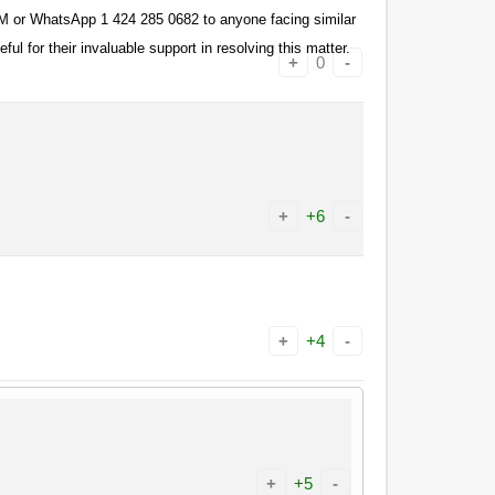
r WhatsApp 1 424 285 0682 to anyone facing similar
ul for their invaluable support in resolving this matter.
+
0
-
+
+6
-
+
+4
-
+
+5
-