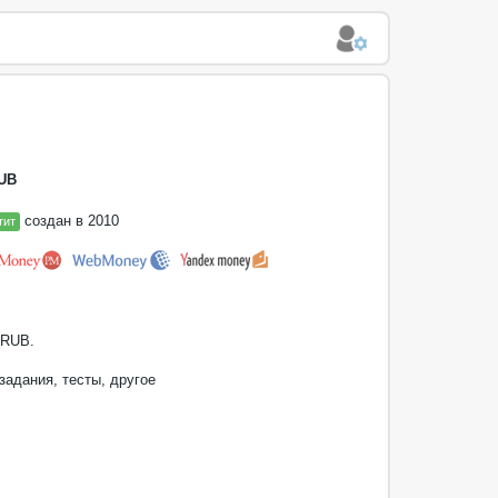
UB
создан в 2010
тит
RUB.
 задания, тесты, другое