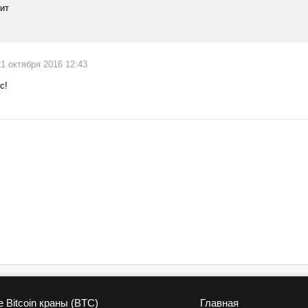
ит
 21 октября 2016 12:43
с!
 Bitcoin краны (BTC)
Главная
vk