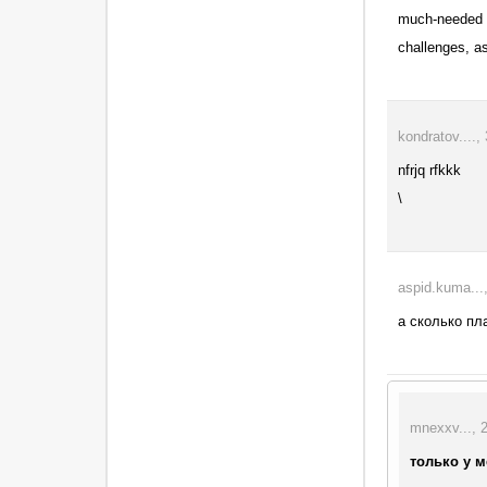
much-needed 
challenges, as
kondratov....
nfrjq rfkkk
\
aspid.kuma...
а сколько пл
mnexxv..., 
только у м