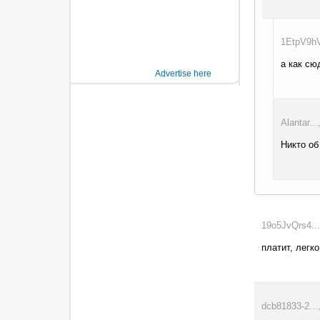
1EtpV9hV
а как сю
Advertise here
Alantar..
Никто об
19o5JvQrs4...
платит, легк
dcb81833-2...