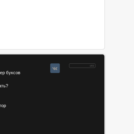
зер буксов
ать?
тор