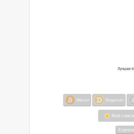
Лучшая б
Bitcoin
Dogecoin
Мой списо
Expres