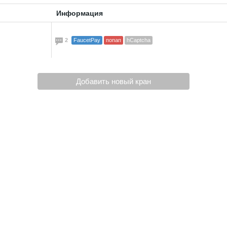
Информация
2
FaucetPay
попап
hCaptcha
Добавить новый кран