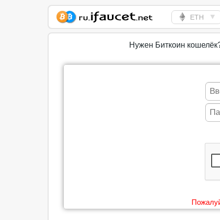
▼
ETH
Сборщик Биткоина
самая большая
Нужен Биткоин кошелёк
коллекция
Пожалуй