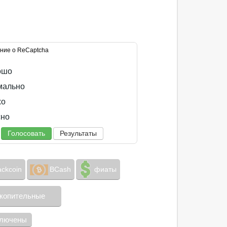
ние о ReCaptcha
ошо
ально
хо
но
Голосовать
Результаты
ackcoin
BCash
фиаты
копительные
ключены