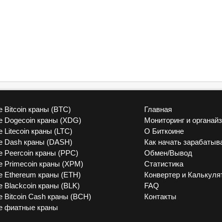
 Bitcoin краны (BTC)
Главная
vk
 Dogecoin краны (XDG)
Мониторинг и органай
 Litecoin краны (LTC)
О Биткоине
 Dash краны (DASH)
Как начать зарабатыв
 Peercoin краны (PPC)
Обмен/Вывод
 Primecoin краны (XPM)
Статистика
 Ethereum краны (ETH)
Конвертер и Калькуля
 Blackcoin краны (BLK)
FAQ
 Bitcoin Cash краны (BCH)
Контакты
е фиатные краны