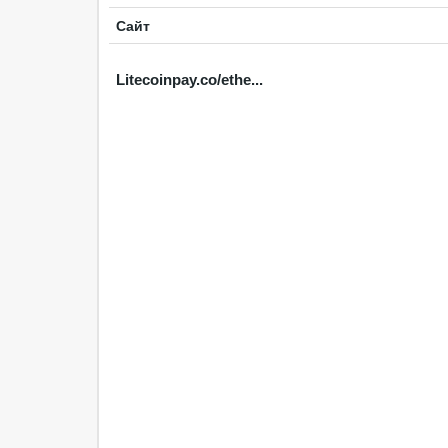
Сайт
Litecoinpay.co/ethe...