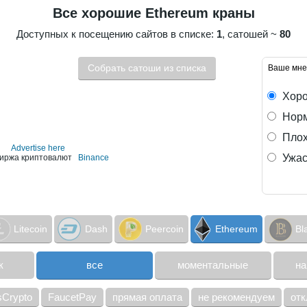
Все хорошие Ethereum краны
Доступных к посещению сайтов в списке:
1
, сатошей ~
80
Собрать сатоши из списка
Ваше мне
Хор
Норм
Пло
Advertise here
Ужас
иржа криптовалют
Binance
Litecoin
Dash
Peercoin
Ethereum
Bl
к
все
моментальные
на
sCrypto
FaucetPay
прямая оплата
не рекомендуем
от