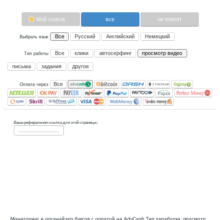
Сейчас платящих:
0
Advertise here
Лучшая биржа криптовалют
Binance
Мой список
все
Все
Русский
Английский
Не
Выбрать язык
Все
клики
автосерфинг
прос
Тип работы
письма
задания
другое
Все
Оплата через