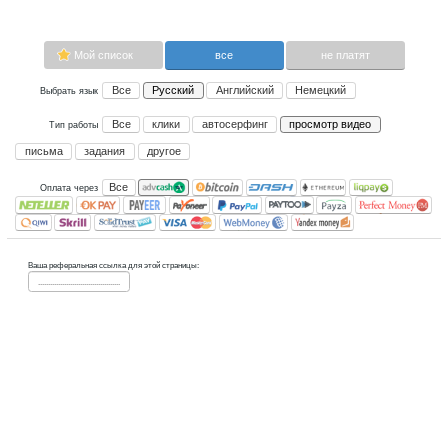
видео.
Сейчас платящих:
0
Advertise here
Лучшая биржа криптовалют
Binance
Мой список
все
Все
Русский
Английский
Не
Выбрать язык
Все
клики
автосерфинг
прос
Тип работы
письма
задания
другое