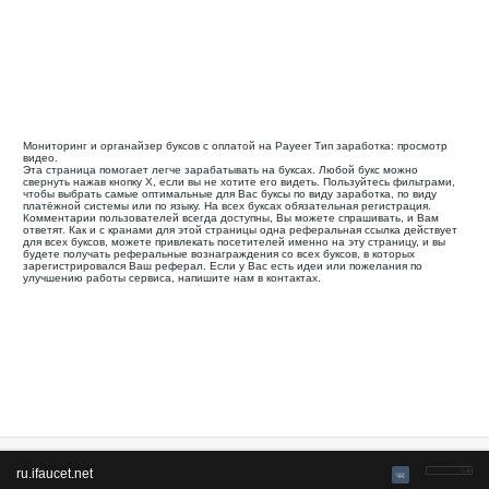
GrandClick
платит
43
10
создан в 2014
Выплаты через :
4
12
0.00075-0.0
Кликов:
+ X
2
USD. Мин. вывод
USD
Заработок :
клики, просмотр
видео, задания
Ваша реферальная ссылка для этой страницы:
.........................................