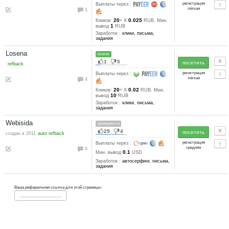
видео, задания, другое
Rubserf
платит
39
6
создан в 2009
auto refback
Выплаты через :
3
50
0.0134-0.00
Кликов:
+ X
0.1
RUB. Мин. вывод
RUB
Заработок :
клики, автосерфи
письма, задания, бонусы
Wm-seo
проверяется
27
5
создан в 2012
refback
Выплаты через :
0
27
0.02
Кликов:
+ X
RUB. Ми
5
вывод
RUB
Заработок :
клики, письма,
задания
Ipgold
платит
28
4
создан в 2007