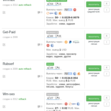
Profitcentr
автовыплаты, платит
151
33
создан в 2009
refback
Выплаты через :
3
25
0.025-0.015
Кликов:
+ X
50
Мин. вывод
RUB
Заработок :
клики, письма,
задания, тесты, другое
Wmmail
платит
83
19
создан в 2004
Выплаты через :
2
0.1
Мин. вывод
USD
Заработок :
письма, задания,
другое
Kuban-bux
платит
76
17
создан в 2010
refback
Выплаты через :