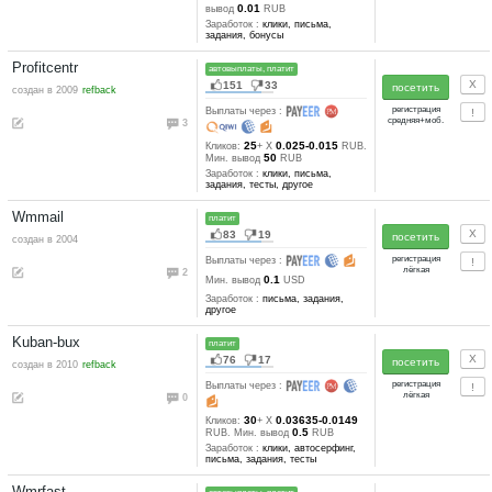
Seosprint
автовыплаты, платит
545
240
создан в 2010
auto refback
Выплаты через :
9
7
0.05-0.03
Кликов:
+ X
RUB
2
Мин. вывод
RUB
Заработок :
клики, письма,
задания, тесты, другое
Socpublic
автовыплаты, платит
232
64
создан в 2008
refback
Выплаты через :
8
10
0.027
Кликов:
+ X
RUB. М
0.01
вывод
RUB
Заработок :
клики, письма,
задания, бонусы