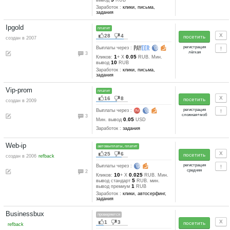
0
30
0.03635-0.0
Кликов:
+ X
0.5
RUB. Мин. вывод
RUB
Заработок :
клики, автосерфи
письма, задания, тесты
Wmrfast
автовыплаты, платит
54
13
создан в 2014
auto refback
Выплаты через :
0
50
0.0229-0.00
Кликов:
+ X
1
RUB. Мин. вывод
RUB
Заработок :
клики, задания
Get-Paid
проверяется
80
35
создан в 2008
Выплаты через :
0
1
Мин. вывод
USD
Заработок :
клики, просмотр