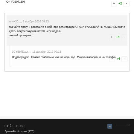
Advertise here
Лучшая биржа криптовалют
Binance
1NS5KWUEP1..., 24 января 2018 21:18
Дата операции: 23 Янв 2018 00:43
ID операции: 472344463
Тип операции: перевод
Статус: выполнен
Сумма получения: 9.70 p
Комментарий: Vyplata ipGold*** polzovatelu Otetada po zayavke 115
От: P35071304