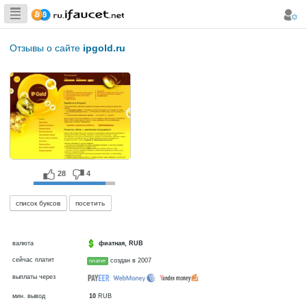
Сборщик
Биткоина самая
Отзывы о сайте
ipgold.ru
большая
коллекция
28
4
список буксов
посетить