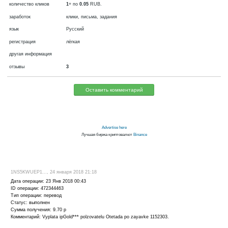
валюта
фиатная, RUB
сейчас платит
создан в 2007
платит
выплаты через
мин. вывод
10
RUB
количество кликов
1
+ по
0.05
RUB.
заработок
клики, письма, задания
язык
Русский
регистрация
лёгкая
другая информация
отзывы
3
Оставить комментарий