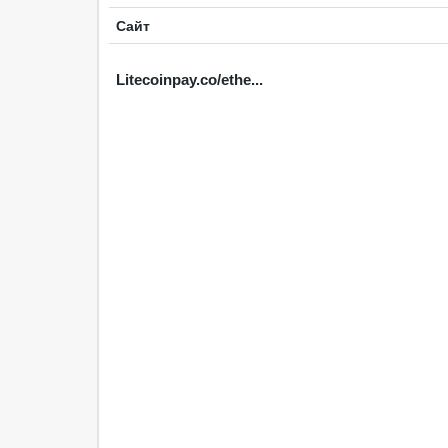
Сайт
Litecoinpay.co/ethe...