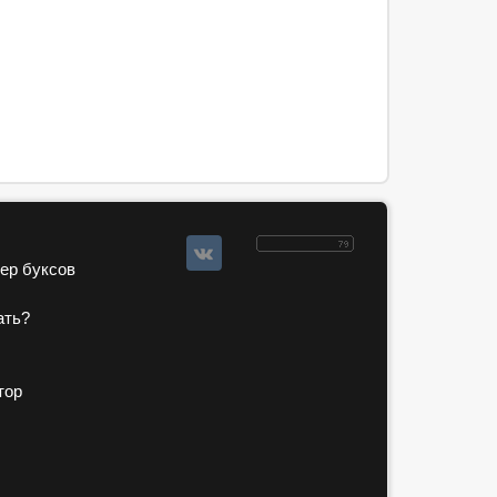
зер буксов
ать?
тор