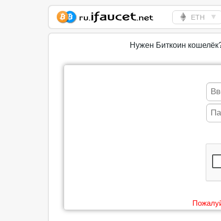
▼
ETH
Сборщик Биткоина
самая большая
Нужен Биткоин кошелёк
коллекция
Пожалуй