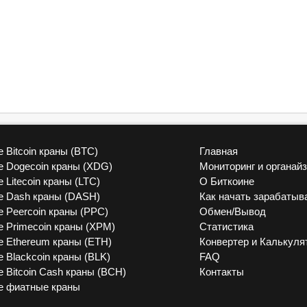
 Bitcoin краны (BTC)
Главная
vk
 Dogecoin краны (XDG)
Мониторинг и органай
 Litecoin краны (LTC)
О Биткоине
 Dash краны (DASH)
Как начать зарабатыв
 Peercoin краны (PPC)
Обмен/Вывод
 Primecoin краны (XPM)
Статистика
 Ethereum краны (ETH)
Конвертер и Калькуля
 Blackcoin краны (BLK)
FAQ
 Bitcoin Cash краны (BCH)
Контакты
е фиатные краны