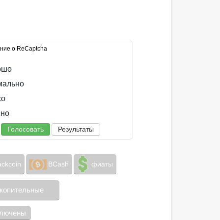
ние о ReCaptcha
ошо
ально
хо
но
Голосовать
Результаты
ackcoin
BCash
фиаты
копительные
ключены