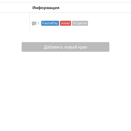
Информация
2
FaucetPay
попап
hCaptcha
Добавить новый кран