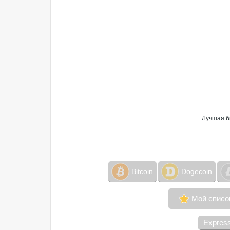
Лучшая б
Bitcoin
Dogecoin
Мой списо
Expres