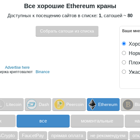
Все хорошие Ethereum краны
Доступных к посещению сайтов в списке:
1
, сатошей ~
80
Собрать сатоши из списка
Ваше мне
Хор
Норм
Пло
Advertise here
Ужас
иржа криптовалют
Binance
Litecoin
Dash
Peercoin
Ethereum
Bl
к
все
моментальные
на
sCrypto
FaucetPay
прямая оплата
не рекомендуем
от