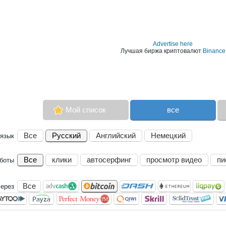
Advertise here
Лучшая биржа криптовалют
Binance
Мой список
все
Все
Русский
Английский
Немецкий
язык
Все
клики
автосерфинг
просмотр видео
пи
аботы
Все
через