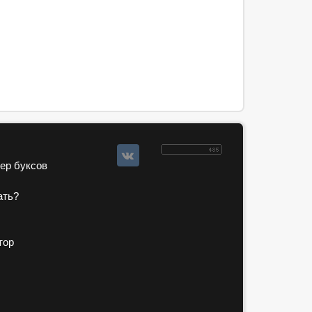
зер буксов
ать?
тор