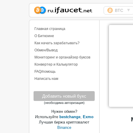
▼
BTC
Сборщик Биткоина
самая большая
Главная страница
коллекция
О Биткоине
Как начать зарабатывать?
Обмен/Вывод
Мониторинг и органайзер буксов
Конвертер и Калькулятор
FAQ/помощь
Написать нам
Добавить новый букс
(необходима авторизация)
Нужен обмен?
Используйте
bestchange
,
Exmo
Лучшая биржа криптовалют
Binance