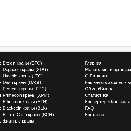
 Bitcoin краны (BTC)
Главная
vk
 Dogecoin краны (XDG)
Мониторинг и органай
 Litecoin краны (LTC)
О Биткоине
 Dash краны (DASH)
Как начать зарабатыв
 Peercoin краны (PPC)
Обмен/Вывод
 Primecoin краны (XPM)
Статистика
 Ethereum краны (ETH)
Конвертер и Калькуля
 Blackcoin краны (BLK)
FAQ
 Bitcoin Cash краны (BCH)
Контакты
е фиатные краны