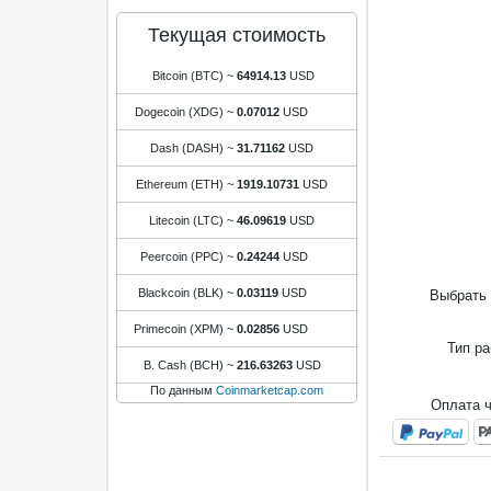
Текущая стоимость
Bitcoin (BTC)
~
64914.13
USD
Dogecoin (XDG)
~
0.07012
USD
Dash (DASH)
~
31.71162
USD
Ethereum (ETH)
~
1919.10731
USD
Litecoin (LTC)
~
46.09619
USD
Peercoin (PPC)
~
0.24244
USD
Blackcoin (BLK)
~
0.03119
USD
Выбрать 
Primecoin (XPM)
~
0.02856
USD
Тип р
B. Cash (BCH)
~
216.63263
USD
По данным
Coinmarketcap.com
Оплата 