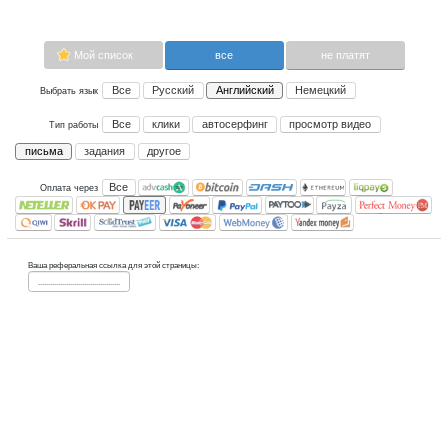
письма.
Сейчас платящих:
0
Advertise here
Лучшая биржа криптовалют
Binance
Мой список
все
Все
Русский
Английский
Не
Выбрать язык
Все
клики
автосерфинг
прос
Тип работы
письма
задания
другое