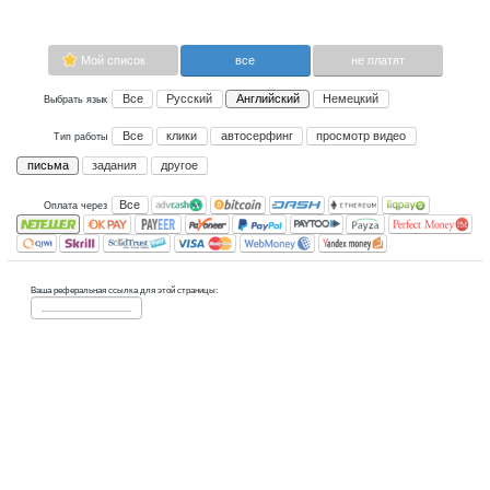
заработка: письма.
Сейчас платящих:
0
Advertise here
Лучшая биржа криптовалют
Binance
Мой список
все
Все
Русский
Английский
Не
Выбрать язык
Все
клики
автосерфинг
прос
Тип работы
письма
задания
другое