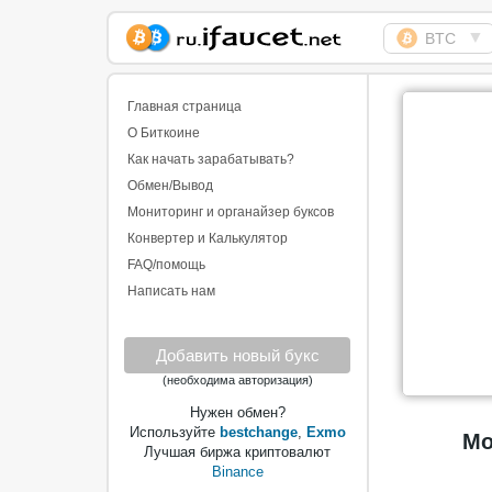
▼
BTC
Сборщик Биткоина
самая большая
Главная страница
коллекция
О Биткоине
Как начать зарабатывать?
Обмен/Вывод
Мониторинг и органайзер буксов
Конвертер и Калькулятор
FAQ/помощь
Написать нам
Добавить новый букс
(необходима авторизация)
Нужен обмен?
Используйте
bestchange
,
Exmo
Мо
Лучшая биржа криптовалют
Binance