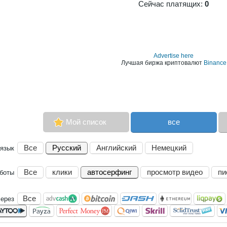
Сейчас платящих:
0
Advertise here
Лучшая биржа криптовалют
Binance
Мой список
все
Все
Русский
Английский
Немецкий
язык
Все
клики
автосерфинг
просмотр видео
пи
аботы
Все
через