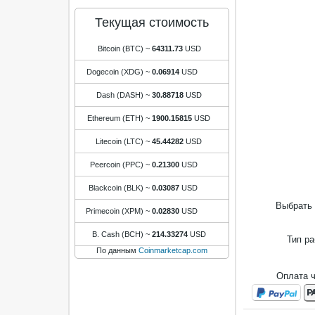
Текущая стоимость
Bitcoin (BTC)
~
64311.73
USD
Dogecoin (XDG)
~
0.06914
USD
Dash (DASH)
~
30.88718
USD
Ethereum (ETH)
~
1900.15815
USD
Litecoin (LTC)
~
45.44282
USD
Peercoin (PPC)
~
0.21300
USD
Blackcoin (BLK)
~
0.03087
USD
Выбрать 
Primecoin (XPM)
~
0.02830
USD
B. Cash (BCH)
~
214.33274
USD
Тип р
По данным
Coinmarketcap.com
Оплата 