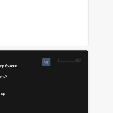
зер буксов
ать?
тор