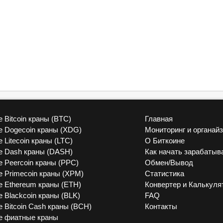
 Bitcoin краны (BTC)
Главная
vk
 Dogecoin краны (XDG)
Мониторинг и органай
 Litecoin краны (LTC)
О Биткоине
 Dash краны (DASH)
Как начать зарабатыв
 Peercoin краны (PPC)
Обмен/Вывод
 Primecoin краны (XPM)
Статистика
 Ethereum краны (ETH)
Конвертер и Калькуля
 Blackcoin краны (BLK)
FAQ
 Bitcoin Cash краны (BCH)
Контакты
е фиатные краны