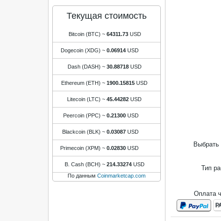
Текущая стоимость
Bitcoin (BTC)
~
64311.73
USD
Dogecoin (XDG)
~
0.06914
USD
Dash (DASH)
~
30.88718
USD
Ethereum (ETH)
~
1900.15815
USD
Litecoin (LTC)
~
45.44282
USD
Peercoin (PPC)
~
0.21300
USD
Blackcoin (BLK)
~
0.03087
USD
Выбрать 
Primecoin (XPM)
~
0.02830
USD
B. Cash (BCH)
~
214.33274
USD
Тип р
По данным
Coinmarketcap.com
Оплата 