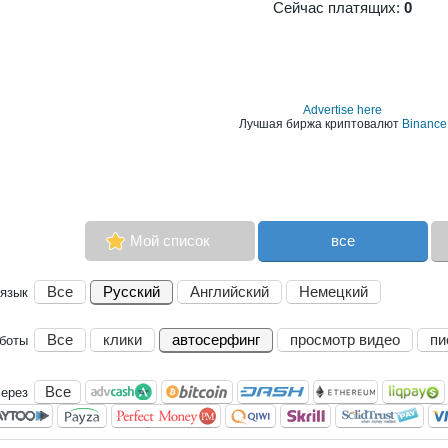
Сейчас платящих:
0
Advertise here
Лучшая биржа криптовалют
Binance
Мой список
все
Все
Русский
Английский
Немецкий
язык
Все
клики
автосерфинг
просмотр видео
пи
аботы
Все
через