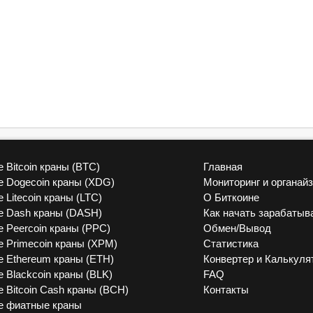
 Bitcoin краны (BTC)
Главная
vk
 Dogecoin краны (XDG)
Мониторинг и органай
 Litecoin краны (LTC)
О Биткоине
 Dash краны (DASH)
Как начать зарабатыв
 Peercoin краны (PPC)
Обмен/Вывод
 Primecoin краны (XPM)
Статистика
 Ethereum краны (ETH)
Конвертер и Калькуля
 Blackcoin краны (BLK)
FAQ
 Bitcoin Cash краны (BCH)
Контакты
е фиатные краны