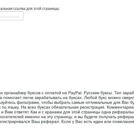
льная ссылка для этой страницы:
......................
и органайзер буксов с оплатой на PayPal. Русские буксы. Тип зараб
а помогает легче зарабатывать на буксах. Любой букс можно сверну
ьзуйтесь фильтрами, чтобы выбрать самые оптимальные для Вас бу
 по языку. На всех буксах обязательная регистрация. Комментарии
 и Вам ответят. Как и с кранами для этой страницы одна реферальн
посетителей именно на эту страницу, и вы будете получать рефера
егистрировался Ваш реферал. Если у Вас есть идеи или пожелани