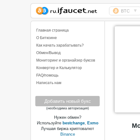
▼
BTC
Сборщик Биткоина
самая большая
Главная страница
коллекция
О Биткоине
Как начать зарабатывать?
Обмен/Вывод
Мониторинг и органайзер буксов
Конвертер и Калькулятор
FAQ/помощь
Написать нам
Добавить новый букс
(необходима авторизация)
Нужен обмен?
Используйте
bestchange
,
Exmo
Мо
Лучшая биржа криптовалют
Binance