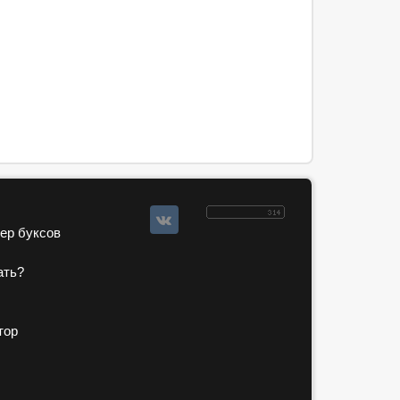
зер буксов
ать?
тор