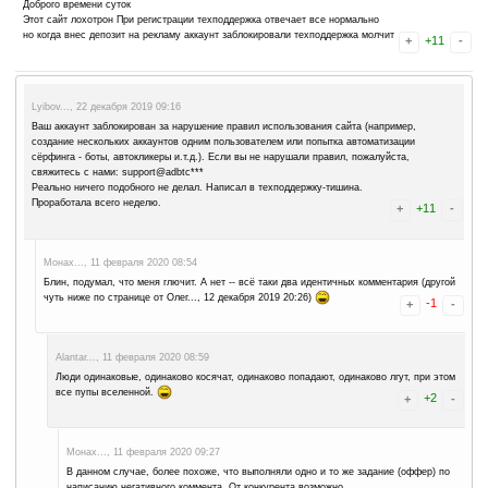
Криптосбор..., 24 января 2021 16:11
разводилы конкретные собираешь собираешь а потом свои же кров
блочат и все.НЕ ВЕДИТЕСЬ на этот лохотрон .А еще эти черти при
чередное разводилово.
Алексей..., 21 января 2021 16:04
Не ведитесь при выводе на фаусетпей минималка 3000сатоши тупо
без объяснения лохотрон полный
Миша..., 14 ноября 2020 01:05
Выводить не дают просто блочат!!!!!!!!!!!!!!!!!!!!!!!!!!!!!
Коля..., 14 ноября 2020 00:50