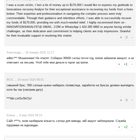
Advertise here
Лучшая биржа криптовалют
Binance
Страницы:
1
2
3
4
5
6
парик..., 25 января 2026 21:28
сайт последнее время тупит - глючит, техподдержка не отвечает
jimmy loof..., 22 декабря 2025 07:17
I was a scam victim, I lost a lot of money up to $170,000 I would like
Innovations recovery Analyst for their exceptional assistance in recov
broker. Their expertise and professionalism in navigating the complex