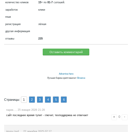
валюта
фиатная, сатошей.
Bitcoin
сейчас платит
создан в 2016
автовыплаты, платит
выплаты через
мин. вывод
45000
сатошей
количество кликов
15
+ по
81-7
сатошей.
заработок
клики
язык
регистрация
лёгкая
другая информация
отзывы
235
Оставить комментарий