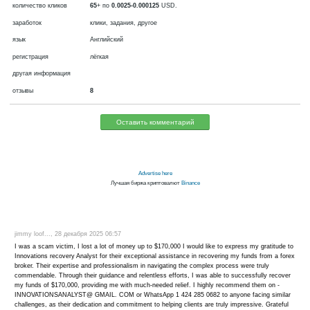
валюта
фиатная, USD
сейчас платит
создан в 2015
проверяется
выплаты через
мин. вывод
3
USD
количество кликов
65
+ по
0.0025-0.000125
USD.
заработок
клики, задания, другое
язык
Английский
регистрация
лёгкая
другая информация
отзывы
8
Оставить комментарий