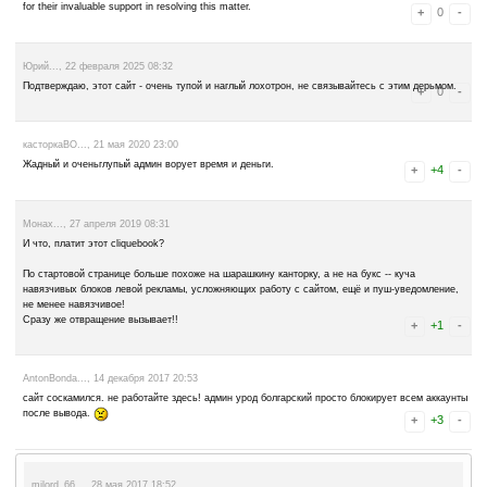
Advertise here
Лучшая биржа криптовалют
Binance
jimmy loof..., 28 декабря 2025 06:57
I was a scam victim, I lost a lot of money up to $170,000 I would like
Innovations recovery Analyst for their exceptional assistance in recov
broker. Their expertise and professionalism in navigating the complex
commendable. Through their guidance and relentless efforts, I was ab
my funds of $170,000, providing me with much-needed relief. I highl
INNOVATIONSANALYST@ GMAIL. COM or WhatsApp 1 424 285 0682 to
challenges, as their dedication and commitment to helping clients are 
for their invaluable support in resolving this matter.