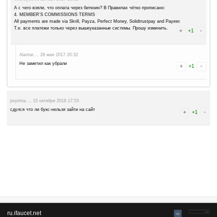
Юрий..., 22 февраля 2025 08:32
Подтверждаю, этот сайт - очень тупой и наглый лохотрон, не связ
касторкаВО..., 21 мая 2020 23:00
Жадный и оченьглупый админ ворует время и деньги.
Монах..., 27 апреля 2019 08:31
И что, платит этот cliquebook?
По стартовой странице больше похоже на шарашкину канторку, а не 
навязчивых блоков левой рекламы, усложняющих работу с сайтом,
не менее навязчивое!
Сразу же отвращение вызывает!!
AntonBonda..., 14 декабря 2017 20:53