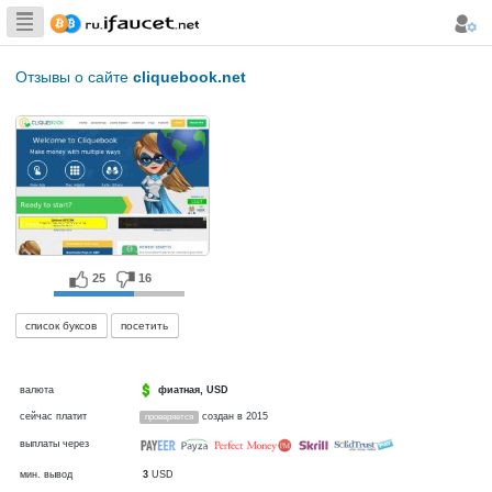
Сборщик
Биткоина самая
Отзывы о сайте
cliquebook.net
большая
коллекция
25
16
список буксов
посетить