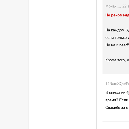
Монах..., 22 
Не рекомен
На каждом бу
если только 
Но на rubser
Кроме того, 
14NxmSQpBW..
В описании б
время? Если 
Спасибо за о