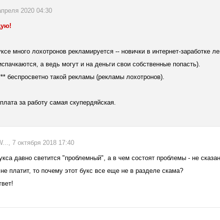
апреля 2020 04:30
дую!
ксе много лохотронов рекламируется -- новички в интернет-заработке ле
испачкаются, а ведь могут и на деньги свои собственные попасть).
f*** беспросветно такой рекламы (рекламы лохотронов).
оплата за работу самая скупердяйская.
., 7 октября 2018 17:40
укса давно светится "проблемный", а в чем состоят проблемы - не сказано
не платит, то почему этот букс все еще не в разделе скама?
твет!