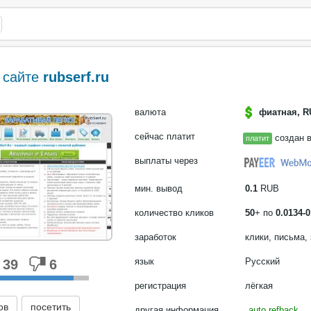
 сайте
rubserf.ru
валюта
фиатная, R
сейчас платит
создан в
платит
выплаты через
мин. вывод
0.1
RUB
количество кликов
50
+ по
0.0134-0
заработок
клики, письма,
язык
Русский
39
6
регистрация
лёгкая
ов
посетить
другая информация
auto refback