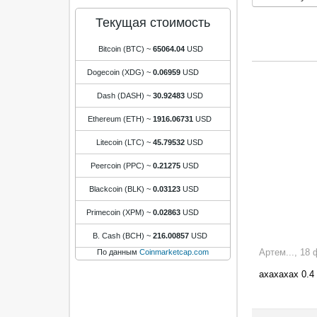
Текущая стоимость
Bitcoin (BTC)
~
65064.04
USD
Dogecoin (XDG)
~
0.06959
USD
Dash (DASH)
~
30.92483
USD
Ethereum (ETH)
~
1916.06731
USD
Litecoin (LTC)
~
45.79532
USD
Peercoin (PPC)
~
0.21275
USD
Blackcoin (BLK)
~
0.03123
USD
Primecoin (XPM)
~
0.02863
USD
B. Cash (BCH)
~
216.00857
USD
Артем..., 18
По данным
Coinmarketcap.com
ахахахах 0.4