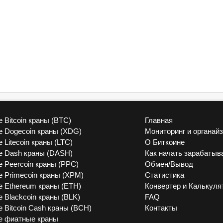
 Bitcoin краны (BTC)
Главная
vk
 Dogecoin краны (XDG)
Мониторинг и органай
 Litecoin краны (LTC)
О Биткоине
 Dash краны (DASH)
Как начать зарабатыв
 Peercoin краны (PPC)
Обмен/Вывод
 Primecoin краны (XPM)
Статистика
 Ethereum краны (ETH)
Конвертер и Калькуля
 Blackcoin краны (BLK)
FAQ
 Bitcoin Cash краны (BCH)
Контакты
е фиатные краны