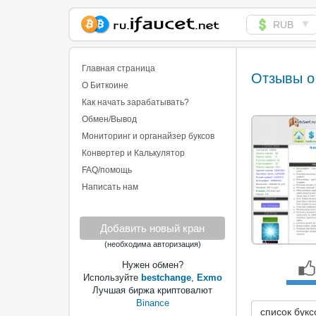
▼
RUB
Сборщик Биткоина
самая большая
Главная страница
Отзывы о
коллекция
О Биткоине
Как начать зарабатывать?
Обмен/Вывод
Мониторинг и органайзер буксов
Конвертер и Калькулятор
FAQ/помощь
Написать нам
Добавить новый кран
(необходима авторизация)
Нужен обмен?
Используйте
bestchange
,
Exmo
Лучшая биржа криптовалют
Binance
список букс