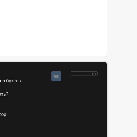
зер буксов
ать?
тор