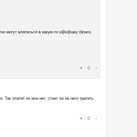
гко могут вляпаться в какую-то к@к@шку (благо,
+
0
-
. Так платит он или нет, стоит ли на него тратить
+
0
-