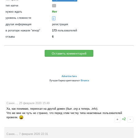
криптовалюта
фиатная
сейчас платит
Да
бывали сбои при оплате
Нет
3681 д.
В базе
или отключения в ротаторе
каждый час
~
0.015
▼ 0.01
▲ 5
►
1
(60 м.)
тип крана
Payeer + WebMoney
тип капчи
-
нужно ждать
Нет
уровень сложности
2
другая информация
регистрация
в ротаторе нажали "игнор"
173
пользователей
отзывы
6
Оставить комментарий