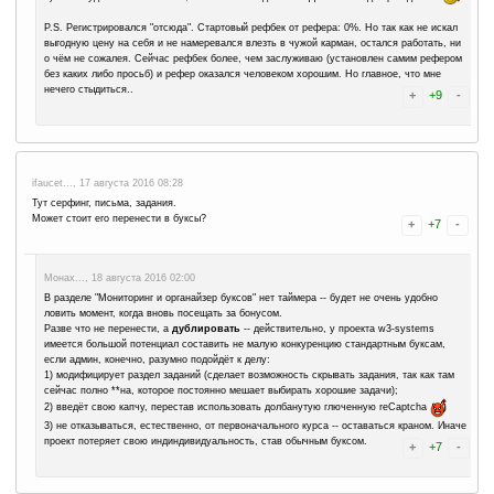
были.
1Fzr2sU9m1..., 13 сентября 2017 14:17
НЕ советую никому , т.к. рефбек всех уровней - нулевой прописа
будет регаться. Уж лучше зарегаться самостоятельно, а потом п
рефереру с "жирным" рефбеком - который еще и деньги за это запл
Монах..., 13 сентября 2017 17:49
Да уж, человеческая жадность воистину не только убога, но т
(глупа)
Для тех, кто ещё сохранил чувства самоуважения и благоразу
1) Стартовый процент рефбека -- не показатель, что ваш буду
некоторых случаях, человек даже не знает, что имеется такая 
части прибыли своим рефералам. Или забыл установить рефбе
вручную. В крайнем случае, у вас всегда есть возможность св
делать со старта поспешные выводы.