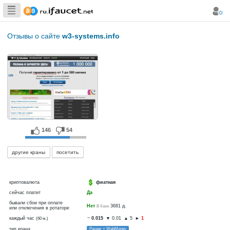
Сборщик
Биткоина самая
Отзывы о сайте
w3-systems.info
большая
коллекция
146
54
другие краны
посетить