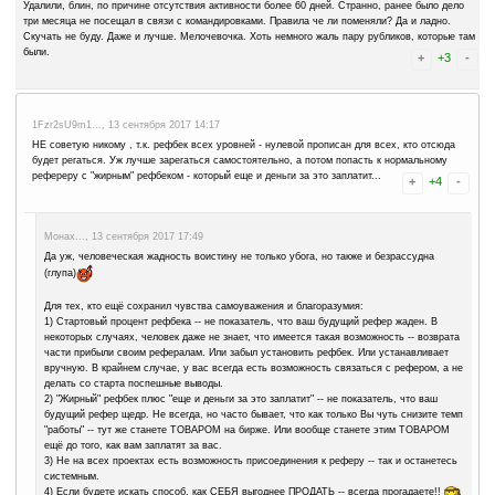
Advertise here
Лучшая биржа криптовалют
Binance
Санек..., 25 февраля 2020 15:49
Ха, как понимаю, переехал на другой домен (был
.
org
а теперь
.
info
Что же мне ни чуть не странно, что перед этим чистку типа неакт
провели.
Санек..., 7 февраля 2020 22:31
Удалили, блин, по причине отсутствия активности более 60 дней. 
три месяца не посещал в связи с командировками. Правила че ли 
Скучать не буду. Даже и лучше. Мелочевочка. Хоть немного жаль 