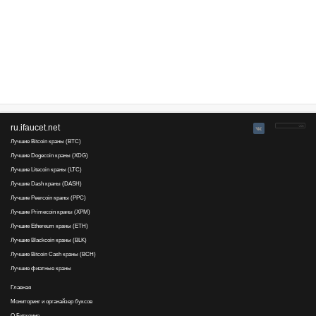
2) "Жирный" рефбек плюс "еще и деньги за это заплатит" -- не 
будущий рефер щедр. Не всегда, но часто бывает, что как тол
"работы" -- тут же станете ТОВАРОМ на бирже. Или вообще 
ещё до того, как вам заплатят за вас.
3) Не на всех проектах есть возможность присоединения к реф
системным.
4) Если будете искать способ, как СЕБЯ выгоднее ПРОДАТЬ --
P.S. Регистрировался "отсюда". Стартовый рефбек от рефера: 
выгодную цену на себя и не намеревался влезть в чужой карма
о чём не сожалея. Сейчас рефбек более, чем заслуживаю (ус
без каких либо просьб) и рефер оказался человеком хорошим. 
нечего стыдиться..
ifaucet..., 17 августа 2016 08:28
Тут серфинг, письма, задания.
Может стоит его перенести в буксы?