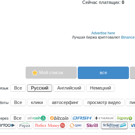
Сейчас платящих:
0
Advertise here
Лучшая биржа криптовалют
Binance
Мой список
все
Все
Русский
Английский
Немецкий
язык
Все
клики
автосерфинг
просмотр видео
пи
аботы
Все
через