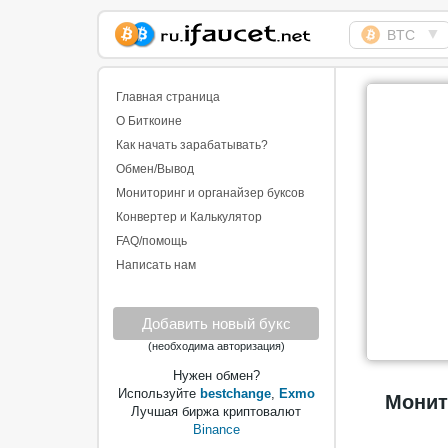
▼
BTC
Сборщик Биткоина
самая большая
Главная страница
коллекция
О Биткоине
Как начать зарабатывать?
Обмен/Вывод
Мониторинг и органайзер буксов
Конвертер и Калькулятор
FAQ/помощь
Написать нам
Добавить новый букс
(необходима авторизация)
Нужен обмен?
Используйте
bestchange
,
Exmo
Монито
Лучшая биржа криптовалют
Binance