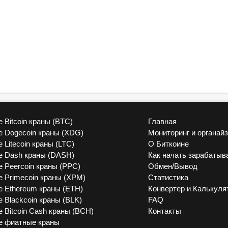
 Bitcoin краны (BTC)
Главная
vk
 Dogecoin краны (XDG)
Мониторинг и органай
 Litecoin краны (LTC)
О Биткоине
 Dash краны (DASH)
Как начать зарабатыв
 Peercoin краны (PPC)
Обмен/Вывод
 Primecoin краны (XPM)
Статистика
 Ethereum краны (ETH)
Конвертер и Калькуля
 Blackcoin краны (BLK)
FAQ
 Bitcoin Cash краны (BCH)
Контакты
е фиатные краны