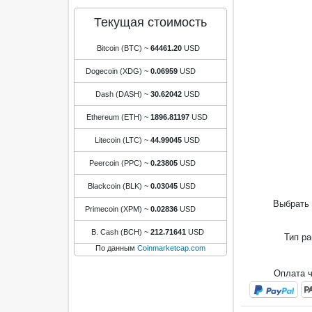
Текущая стоимость
Bitcoin (BTC)
~
64461.20
USD
Dogecoin (XDG)
~
0.06959
USD
Dash (DASH)
~
30.62042
USD
Ethereum (ETH)
~
1896.81197
USD
Litecoin (LTC)
~
44.99045
USD
Peercoin (PPC)
~
0.23805
USD
Blackcoin (BLK)
~
0.03045
USD
Выбрать 
Primecoin (XPM)
~
0.02836
USD
B. Cash (BCH)
~
212.71641
USD
Тип р
По данным
Coinmarketcap.com
Оплата 