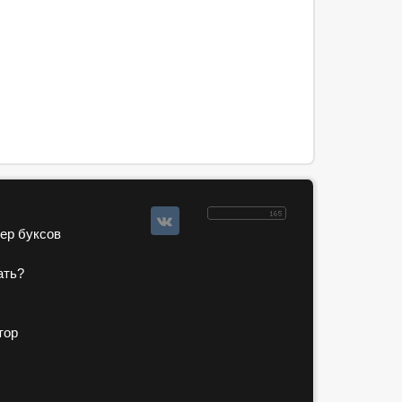
зер буксов
ать?
тор