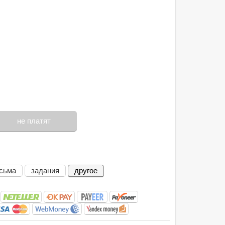
не платят
сьма
задания
другое