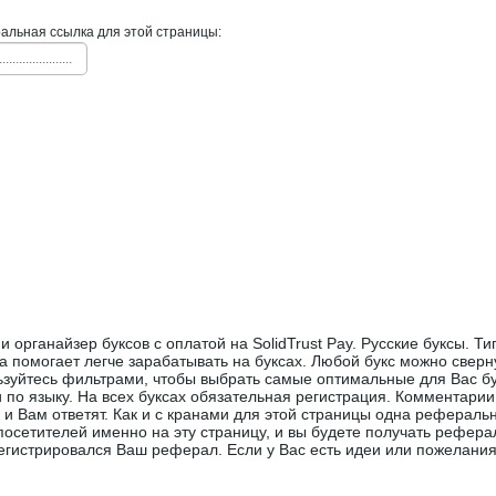
льная ссылка для этой страницы:
......................
 органайзер буксов с оплатой на SolidTrust Pay. Русские буксы. Ти
а помогает легче зарабатывать на буксах. Любой букс можно сверну
ьзуйтесь фильтрами, чтобы выбрать самые оптимальные для Вас бу
 по языку. На всех буксах обязательная регистрация. Комментарии
 и Вам ответят. Как и с кранами для этой страницы одна реферальн
посетителей именно на эту страницу, и вы будете получать рефера
егистрировался Ваш реферал. Если у Вас есть идеи или пожелани