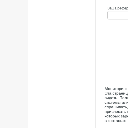
Ваша рефера
...................
Мониторинг и
Эта страниц
видеть. Пол
системы или
спрашивать,
привлекать 
которых зар
в контактах.