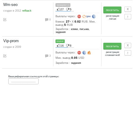
Profitcentr
автовыплаты, платит
151
33
создан в 2009
refback
Выплаты через :
3
25
0.025-0.015
Кликов:
+ X
50
Мин. вывод
RUB
Заработок :
клики, письма,
задания, тесты, другое
Kuban-bux
платит
76
17
создан в 2010
refback
Выплаты через :
0
30
0.03635-0.0
Кликов:
+ X
0.5
RUB. Мин. вывод
RUB
Заработок :
клики, автосерфи
письма, задания, тесты
Wmrfast
автовыплаты, платит
54
13
создан в 2014
auto refback