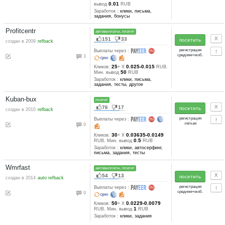
Seosprint
автовыплаты, платит
545
240
создан в 2010
auto refback
Выплаты через :
9
7
0.05-0.03
Кликов:
+ X
RUB
2
Мин. вывод
RUB
Заработок :
клики, письма,
задания, тесты, другое
Socpublic
автовыплаты, платит
232
64
создан в 2008
refback
Выплаты через :
8
10
0.027
Кликов:
+ X
RUB. М
0.01
вывод
RUB
Заработок :
клики, письма,
задания, бонусы