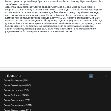
Выплаты через :
0
50
0.0229-0.00
Кликов:
+ X
1
RUB. Мин. вывод
RUB
Заработок :
клики, задания
Wm-seo
проверяется
27
5
создан в 2012
refback
Выплаты через :
0
27
0.02
Кликов:
+ X
RUB. Ми
5
вывод
RUB
Заработок :
клики, письма,
задания
Vip-prom
платит
16
8
создан в 2009
Выплаты через :
3
0.05
Мин. вывод
USD
Заработок :
задания