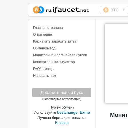
▼
BTC
Сборщик Биткоина
самая большая
Главная страница
коллекция
О Биткоине
Как начать зарабатывать?
Обмен/Вывод
Мониторинг и органайзер буксов
Конвертер и Калькулятор
FAQ/помощь
Написать нам
Добавить новый букс
(необходима авторизация)
Нужен обмен?
Используйте
bestchange
,
Exmo
Монит
Лучшая биржа криптовалют
Binance