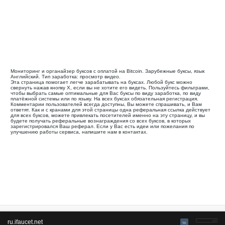
Все
Оплата через
Get-Paid
проверяется
80
35
создан в 2008
Выплаты через :
0
1
Мин. вывод
USD
Заработок :
клики, просмотр
видео, задания, другое
Ваша реферальная ссылка для этой страницы:
.........................................