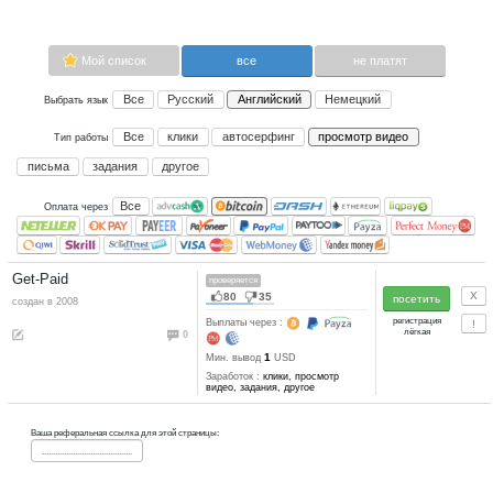
просмотр видео.
Сейчас платящих:
1
Advertise here
Лучшая биржа криптовалют
Binance
Мой список
все
Все
Русский
Английский
Не
Выбрать язык
Все
клики
автосерфинг
прос
Тип работы
письма
задания
другое