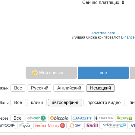
Сейчас платящих:
0
Advertise here
Лучшая биржа криптовалют
Binance
Мой список
все
Все
Русский
Английский
Немецкий
язык
Все
клики
автосерфинг
просмотр видео
пи
аботы
Все
через