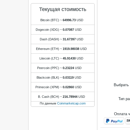
Текущая стоимость
Bitcoin (BTC)
~
64996.73
USD
Dogecoin (XDG)
~
0.07087
USD
Dash (DASH)
~
31.67397
USD
Ethereum (ETH)
~
1919.98038
USD
Litecoin (LTC)
~
45.91430
USD
Peercoin (PPC)
~
0.23224
USD
Blackcoin (BLK)
~
0.03119
USD
Выбрать 
Primecoin (XPM)
~
0.02860
USD
B. Cash (BCH)
~
216.78944
USD
Тип р
По данным
Coinmarketcap.com
Оплата 