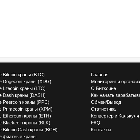
 Bitcoin краны (BTC)
Главная
vk
 Dogecoin краны (XDG)
Мониторинг и органай
 Litecoin краны (LTC)
О Биткоине
 Dash краны (DASH)
Как начать зарабатыв
 Peercoin краны (PPC)
Обмен/Вывод
 Primecoin краны (XPM)
Статистика
 Ethereum краны (ETH)
Конвертер и Калькуля
 Blackcoin краны (BLK)
FAQ
 Bitcoin Cash краны (BCH)
Контакты
е фиатные краны