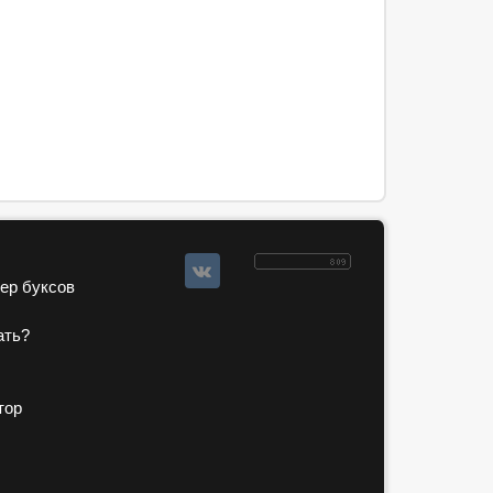
зер буксов
ать?
тор