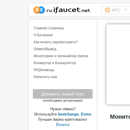
▼
BTC
Сборщик Биткоина
самая большая
Главная страница
коллекция
О Биткоине
Как начать зарабатывать?
Обмен/Вывод
Мониторинг и органайзер буксов
Конвертер и Калькулятор
FAQ/помощь
Написать нам
Добавить новый букс
(необходима авторизация)
Нужен обмен?
Используйте
bestchange
,
Exmo
Монито
Лучшая биржа криптовалют
Binance