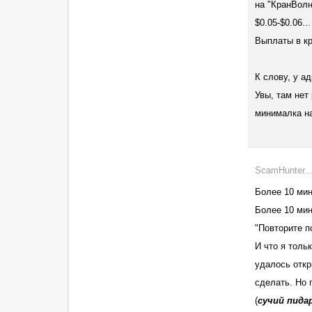
на "КранВолн
$0.05-$0.06.
Выплаты в кр
К слову, у ад
Увы, там нет 
минималка н
ScamHunter...
Более 10 мину
Более 10 мин
"Повторите по
И что я тольк
удалось откр
сделать. Но 
(
с
у
чий п
ид
а