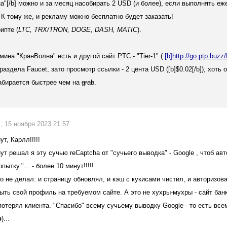
а"[/b] можно и за месяц насобирать 2 USD (и более), если выполнять е
.. К тому же, и рекламу можно бесплатно будет заказать!
ипте (
LTC, TRX/TRON, DOGE, DASH, MATIC
).
мина "КранВолна" есть и другой сайт PTC - "Tier-1" (
[b]
ht
t
p
:/
/go
.
ptp
.
buzz/
раздела Faucet, зато просмотр ссылки - 2 цента USD ([b]$0.02[/b]), хоть 
абирается быстрее чем на
grab
.
, 15 ноября 2023 21:57
т, Карлл!!!!!
ут решал я эту сучью reCaptcha от "сучьего выводка" - Google , чтоб авт
пытку."... - более 10 минут!!!!!
о не делал: и страницу обновлял, и кэш с кукисами чистил, и авторизовал
ыть свой профиль на требуемом сайте. А это не хухры-мухры - сайт бан
потерял клиента. "Спасибо" всему сучьему выводку Google - то есть все
р
)...