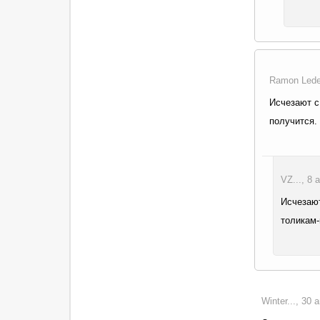
Ramon Lede.
Исчезают с
получится.
VZ..., 8 
Исчезают
толикам-
Winter..., 30