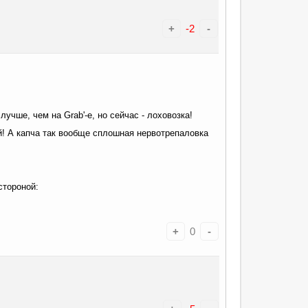
+
-2
-
чше, чем на Grab'-е, но сейчас - лоховозка!
ый! А капча так вообще сплошная нервотрепаловка
стороной:
+
0
-