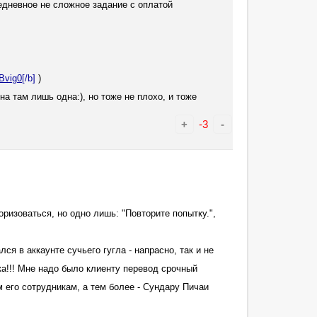
жедневное не сложное задание с оплатой
Bvig0
[/b]
)
она там лишь одна:), но тоже не плохо, и тоже
+
-3
-
оризоваться, но одно лишь: "Повторите попытку.",
ся в аккаунте сучьего гугла - напрасно, так и не
ка!!! Мне надо было клиенту перевод срочный
м его сотрудникам, а тем более - Сундару Пичаи