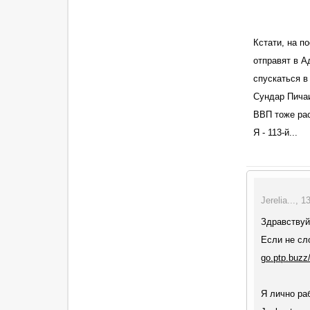
Кстати, на п
отправят в А
спускаться в
Сундар Пичаи
ВВП тоже рас
Я - 113-й...
Jerelia..., 
Здравствуй
Если не сл
go.ptp.buzz
Я лично ра