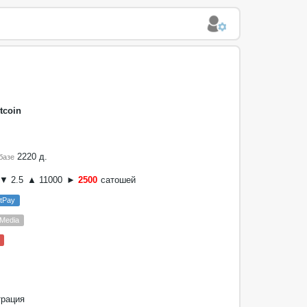
tcoin
2220 д.
базе
▼ 2.5
▲ 11000
►
2500
сатошей
tPay
 Media
трация