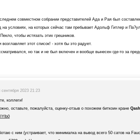
оследнем совместном собрании представителей Ада и Рая был составле
д на условиях, на которых сейчас там пребывает Адольф Гитлер и Па?у
 Пекло, чтобы истязать этих грешников.
 возглавляет этот список! - хотя бы это радует.
сматривался, но так и не был включен и вообще вынесен где-то за пред
13 сентября 2023 21:23
те, коллеги!
ожно, оставьте, пожалуйста, оценку-отзыв о похожем биткоин кране
Qash
/IYlb0
ботаю с ним (устраивает, что минималка на вывод всего 50 сатов на Fau