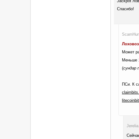
Jackpot ло
Спасибо!
ScamHunt
Лоховоз
Может ра
Меньше 1
(
сундар 
ПСи. К с
claimbits
litecoinbi
Jereli
Сейча