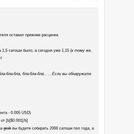
теля оставил прежние расценки.
а 1,5 сатоши было, а сегодня уже 1,15 (
к тому же,
т!
ла-бла-бла, бла-бла-бла... ...Если вы обнаружите
цента - 0.005 USD)
т [b]$0.001[/b]
на
grab
вы будете собирать 2000 сатоши пол года, а