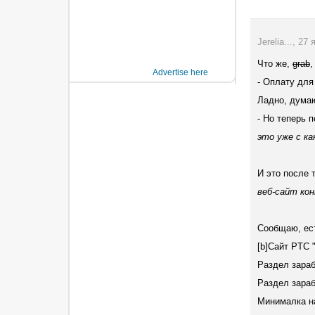
Jerelia..., 27
Что же,
grab
,
Advertise here
- Оплату для
Ладно, думаю
- Но теперь п
это уже с к
И это после т
веб-сайт кон
Сообщаю, ест
[b]Сайт PTC 
Раздел зараб
Раздел зарабо
Минималка на