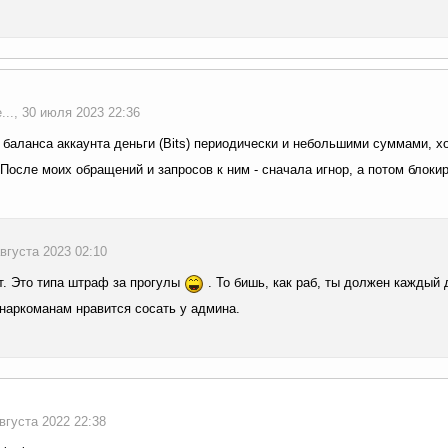
.., 30 июля 2023 22:36
 баланса аккаунта деньги (Bits) периодически и небольшими суммами, 
 После моих обращений и запросов к ним - сначала игнор, а потом блокир
августа 2023 02:10
. Это типа штраф за прогулы
. То бишь, как раб, ты должен каждый 
наркоманам нравится сосать у админа.
 августа 2022 22:38