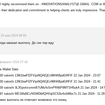
f. I highly recommend them on - INNOVATIONSANALYST@ GMAIL. COM or Wha
 their dedication and commitment to helping clients are truly impressive. Than
, 26 мая 2024 08:59
огда заказал выплату. До сих пор жду
2 февраля 2024 07:40
e Wallet Date
,000 satoshi 139t1bwFfZFVijoNQAEjEz98HABpdGRFiF 22 Jan 2024 - 23:07
,000 satoshi 139t1bwFfZFVijoNQAEjEz98HABpdGRFiF 21 Jan 2024 - 21:41
2,130 satoshi 3L3GpvkxsmmB7UMzfoSmPR46P9MTSH5ukA 21 Jan 2024 - 14:
,197 satoshi ME1MaNCzNSWDibfQHVqtSC53iz6vbWbz7x 21 Jan 2024 - 11:29
новил выплаты не отвечает возможно это конец