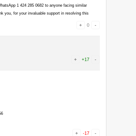
tsApp 1 424 285 0682 to anyone facing similar
k you, for your invaluable support in resolving this
+
0
-
+
+17
-
56
+
-17
-