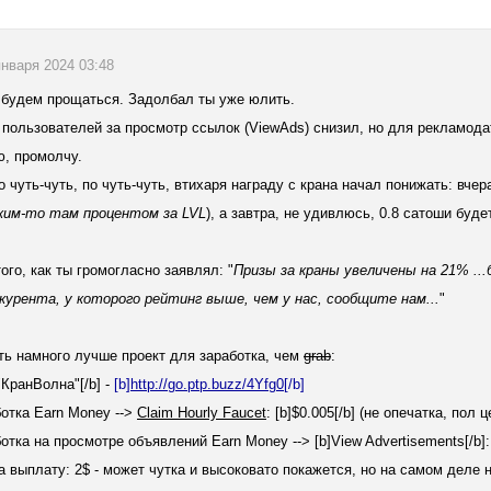
 января 2024 03:48
 будем прощаться. Задолбал ты уже юлить.
 пользователей за просмотр ссылок (ViewAds) снизил, но для рекламода
, промолчу.
о чуть-чуть, по чуть-чуть, втихаря награду с крана начал понижать: вчер
аким-то там процентом за LVL
), а завтра, не удивлюсь, 0.8 сатоши буде
ого, как ты громогласно заявлял: "
Призы за краны увеличены на 21% ...б
курента, у которого рейтинг выше, чем у нас, сообщите нам...
"
ь намного лучше проект для заработка, чем
grab
:
"КранВолна"[/b] -
[b]
ht
t
p
:/
/go
.
ptp
.
buzz/4Yfg0
[/b]
отка Earn Money -->
Claim Hourly Faucet
: [b]$0.005[/b] (не опечатка, пол 
тка на просмотре объявлений Earn Money --> [b]View Advertisements[/b]: о
 выплату: 2$ - может чутка и высоковато покажется, но на самом деле 