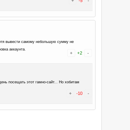
+
-5
-
хотя вывести самому небольшую сумму не
овка аккаунта.
+
+2
-
день посещать этот гамно-сайт... Но хобитам
+
-10
-