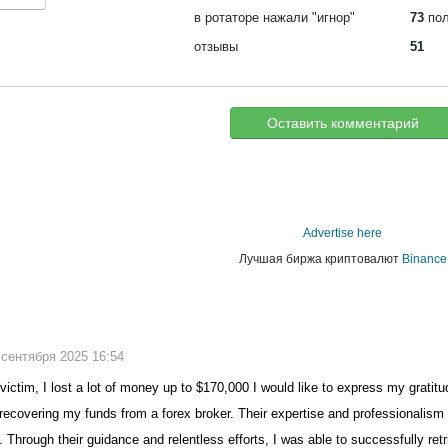
в ротаторе нажали "игнор"
73
пол
отзывы
51
Оставить комментарий
Advertise here
Лучшая биржа криптовалют
Binance
7 сентября 2025 16:54
ictim, I lost a lot of money up to $170,000 I would like to express my gratitu
recovering my funds from a forex broker. Their expertise and professionalism
Through their guidance and relentless efforts, I was able to successfully re