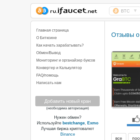
▼
BTC
Сборщик Биткоина
самая большая
Главная страница
Отзывы о
коллекция
О Биткоине
Как начать зарабатывать?
Обмен/Вывод
Мониторинг и органайзер буксов
Конвертер и Калькулятор
FAQ/помощь
Написать нам
Добавить новый кран
(необходима авторизация)
Нужен обмен?
Используйте
bestchange
,
Exmo
Лучшая биржа криптовалют
Binance
все
пос