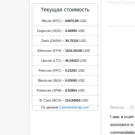
Текущая стоимость
Bitcoin (BTC)
~
64875.88
USD
Dogecoin (XDG)
~
0.06990
USD
Dash (DASH)
~
30.75116
USD
Ethereum (ETH)
~
1914.50100
USD
Litecoin (LTC)
~
45.04223
USD
Peercoin (PPC)
~
0.23291
USD
Blackcoin (BLK)
~
0.03045
USD
Primecoin (XPM)
~
0.02854
USD
B. Cash (BCH)
~
214.84950
USD
Melissa..., 1
По данным
Coinmarketcap.com
I was a scam v
assistance in 
commendable. 