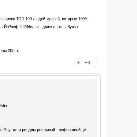
н список ТОП-100 людей-мразей, которых 100%
ль Йо?зеф Ге?ббельс - даже ангелы будут
елы 200-го.
+
+6
-
bits
cetPay, да и рандом реальный - рефер вообще