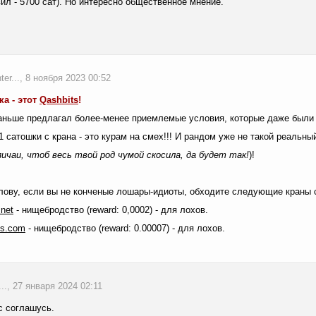
вил - 5700 сат). Но интересно общественное мнение.
er..., 8 ноября 2023 00:52
ка - этот
Qashbits
!
ньше предлагал более-менее приемлемые условия, которые даже были лу
 сатошки с крана - это курам на смех!!! И рандом уже не такой реальн
пичаи, чтоб весь твой род чумой скосила, да будет так!
)!
лову, если вы не конченые лошары-идиоты, обходите следующие краны 
.
net
- нищебродство (reward: 0,0002) - для лохов.
ts
.
com
- нищебродство (reward: 0.00007) - для лохов.
a..., 27 января 2024 02:11
с соглашусь.