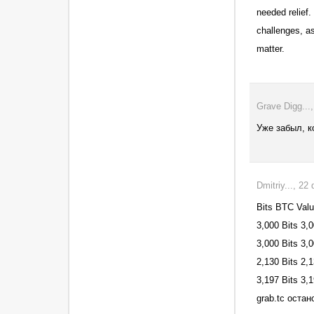
needed relie
challenges, as
matter.
Grave Digg...
Уже забыл, к
Dmitriy..., 2
Bits BTC Valu
3,000 Bits 3
3,000 Bits 3
2,130 Bits 
3,197 Bits 3
grab.tc оста