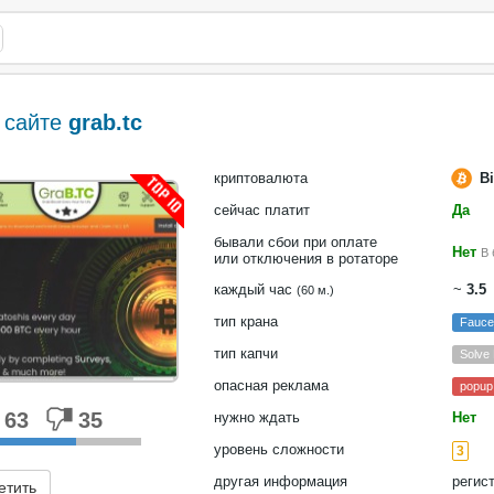
 сайте
grab.tc
криптовалюта
Bi
сейчас платит
Да
бывали сбои при оплате
Нет
В 
или отключения в ротаторе
каждый час
~
3.5
(60 м.)
тип крана
Fauce
тип капчи
Solve
опасная реклама
popup
63
35
нужно ждать
Нет
уровень сложности
3
другая информация
регис
етить