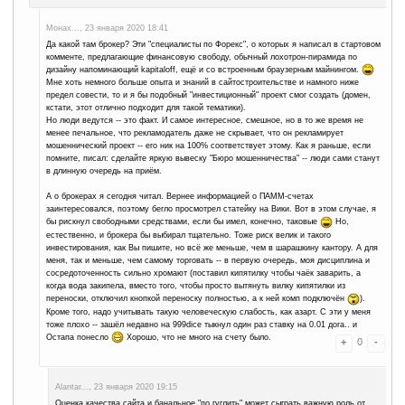
получивших должное образование и имеющих немалый опыт фин
рынке Forex, предлагают возможность мне самостоятельно постр
финансовое будущее. Надо только депозит внести. И чем больше
выше. Так что решил я инвестировать в эту структуру под 0.13% 
Разбогатеюююю
Но естественно для этой инвестиции даже баксы от игры Моноп
Alantar..., 23 января 2020 16:49
Ага, а потом как решите снять все деньги, брокер сливает вес
и типа бывает, вы же с рисками были ознакомлены ))) и доказ
без опытного юриста не возможно.
В трейдинге когда один график перед глазами как то скучно, ос
когда сразу 7-10 графиков, и пара мониторов, это веселее ))
По началу да, сложно, но привыкается, когда появляется пони
обратить внимание, а когда не стоит дёргаться. Если есть стра
действий в любой момент, так можно обвешатся алертами, и н
смотреть. Пикнуло с напоминанием ситуации, глянул, купил ил
всех идёт реакция на любой тик графика, это конечно тяжёло 
когда уже был неудачный опыт. Но это проходит, если научится