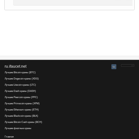
знаний и понимания ситуации. Бывает смотрю, и блин то
получается, а может ещё импульс добавят, а потом выхо
как то мозг работает совсем по другому, как будто выклю
любые эмоции, либо логика и аналитика. Как оказалось ко
психологического состояния полезен не только в трейдинге
губителен для мозга, не говоря уже о трейдинге, поэтому 
навыки в этом хрупком, мощном, и капризном компьютере
мозг. Алкоголь для кого-то именно решающий фактор, поч
трейдингом.
Монах..., 23 января 2020 19:52
А тем более сложно эмоции сдерживать, когда постоян
переживания, особенно частые, а просветов вообще ник
бы, и начинают мерцать, но оказывается, что это на са
так как опять лбом въехал в стенку
Вот, даже мой эксперимент с моими здешними этими к
критобиржах и форексе провалился
Нашёл, блин, с
рассуждений))
Пойду напьюсь, мне, думаю, уже не грозит губительное
мозг -- он, вероятнее всего, уже настолько заспиртован