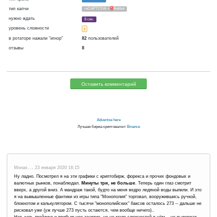
криптовалюта
Bitcoin
сейчас платит
Нет
12.04.2017 06:04
Отключён:
бывали сбои при оплате
Да
3422 д.
В базе
или отключения в ротаторе
каждые
~
60
▼ 60
▲ 100
сатошей
00:15 ч. (15 м.)
тип крана
FaucetHUB
тип капчи
reCAPTCHA +
3
Antibot
нужно ждать
8 сек.
уровень сложности
3
в ротаторе нажали "игнор"
82
пользователей
отзывы
8
Оставить комментарий