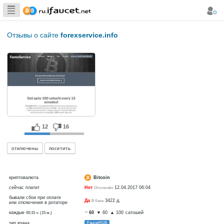
Сборщик
Биткоина самая
Отзывы о сайте
forexservice.info
большая
коллекция
12
16
отключены
посетить