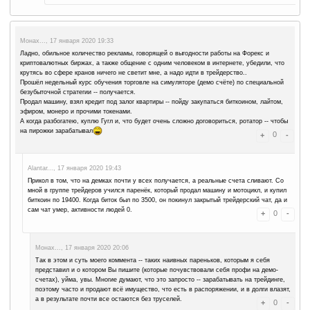
заинтересовался, поэтому бегло просмотрел статейку на Вик
бы рискнул свободными средствами, если бы имел, конечно
естественно, и брокера бы выбирал тщательно. Тоже риск ве
инвестирования, как Вы пишите, но всё же меньше, чем в ш
меня, так и меньше, чем самому торговать -- в первую очер
сосредоточенность сильно хромают (поставил кипятилку что
когда вода закипела, вместо того, чтобы просто вытянуть ви
переноски, отключил кнопкой переноску полностью, а к не
Кроме того, надо учитывать такую человеческую слабость, к
тоже плохо -- зашёл недавно на 999dice тыкнул один раз став
Остапа понесло
Хорошо, что не много на счету было.
Alantar..., 23 января 2020 19:15
Оценка качества сайта и банальное "по гуглить" может сы
финансовых потерь, это факт.
Азарт губителен для трейдинга, вообще любые эмоции вли
эмоции придётся часто контролировать, чтобы не отключа
иногда страх зафиксировать 10 баксов убытка, может прив
баксов, а может и обратится в плюс 20-30 баксов или бол