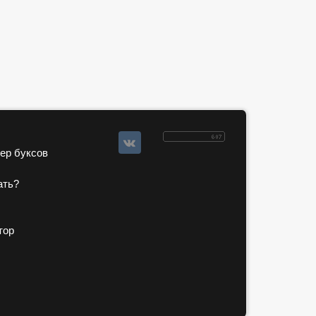
зер буксов
ать?
тор