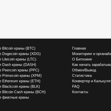
 Bitcoin краны (BTC)
Главная
vk
 Dogecoin краны (XDG)
Мониторинг и органай
 Litecoin краны (LTC)
О Биткоине
 Dash краны (DASH)
Как начать зарабатыв
 Peercoin краны (PPC)
Обмен/Вывод
 Primecoin краны (XPM)
Статистика
 Ethereum краны (ETH)
Конвертер и Калькуля
 Blackcoin краны (BLK)
FAQ
 Bitcoin Cash краны (BCH)
Контакты
е фиатные краны