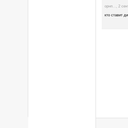
орнп..., 2 се
кто ставит д