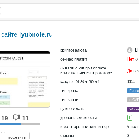
 сайте
lyubnole.ru
криптовалюта
Li
сейчас платит
Нет
О
бывали сбои при оплате
Да
В б
или отключения в ротаторе
каждые
1111
л
01:30 ч. (90 м.)
тип крана
Fauc
тип капчи
reCA
нужно ждать
20 сек
19
11
уровень сложности
1
в ротаторе нажали "игнор"
6
поль
отзывы
2
посетить