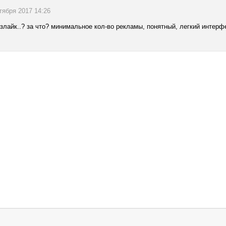
нтября 2017 14:26
излайк..? за что? минимальное кол-во рекламы, понятный, легкий интерф