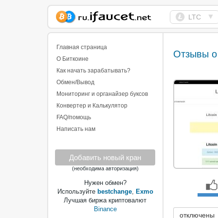
▼
LTC
Сборщик Биткоина
самая большая
Главная страница
Отзывы о
коллекция
О Биткоине
Как начать зарабатывать?
Обмен/Вывод
Мониторинг и органайзер буксов
Конвертер и Калькулятор
FAQ/помощь
Написать нам
Добавить новый кран
(необходима авторизация)
Нужен обмен?
Используйте
bestchange
,
Exmo
Лучшая биржа криптовалют
Binance
отключены