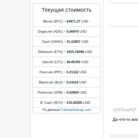
Текущая стоимость
Bitcoin (BTC)
~
64971.27
USD
Dogecoin (XDG)
~
0.06976
USD
Dash (DASH)
~
31.02807
USD
Ethereum (ETH)
~
1915.76096
USD
Litecoin (LTC)
~
45.85350
USD
Peercoin (PPC)
~
0.21322
USD
Blackcoin (BLK)
~
0.03119
USD
Primecoin (XPM)
~
0.02859
USD
B. Cash (BCH)
~
215.58305
USD
14JfSGaXQT..
По данным
Coinmarketcap.com
Да что-то во