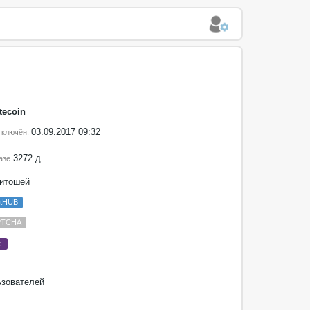
tecoin
03.09.2017 09:32
тключён:
3272 д.
азе
итошей
etHUB
PTCHA
.
зователей