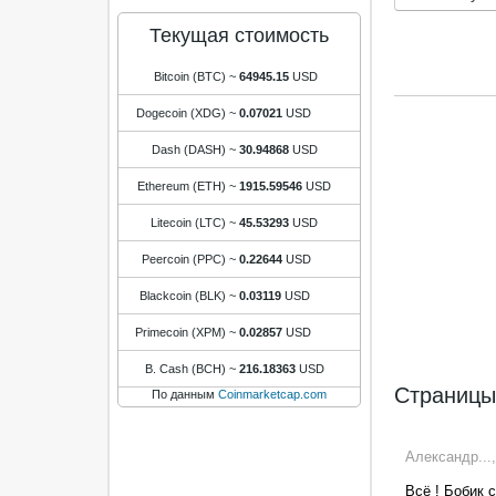
Текущая стоимость
Bitcoin (BTC)
~
64945.15
USD
Dogecoin (XDG)
~
0.07021
USD
Dash (DASH)
~
30.94868
USD
Ethereum (ETH)
~
1915.59546
USD
Litecoin (LTC)
~
45.53293
USD
Peercoin (PPC)
~
0.22644
USD
Blackcoin (BLK)
~
0.03119
USD
Primecoin (XPM)
~
0.02857
USD
B. Cash (BCH)
~
216.18363
USD
Страниц
По данным
Coinmarketcap.com
Александр...,
Всё ! Бобик 