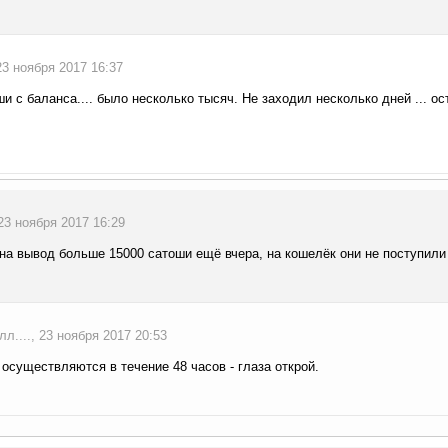
 23 ноября 2017 16:37
и с баланса.... было несколько тысяч. Не заходил несколько дней ... о
 23 ноября 2017 16:29
на вывод больше 15000 сатоши ещё вчера, на кошелёк они не поступили
л...., 23 ноября 2017 20:53
осуществляются в течение 48 часов - глаза открой.