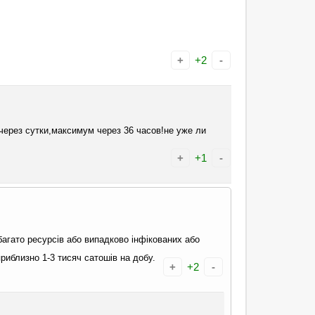
+
+2
-
через сутки,максимум через 36 часов!не уже ли
+
+1
-
 багато ресурсів або випадково інфікованих або
иблизно 1-3 тисяч сатошів на добу.
+
+2
-