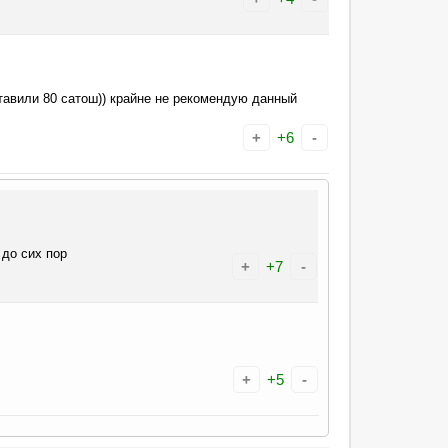
ставили 80 сатош)) крайне не рекомендую данный
+
+6
-
 до сих пор
+
+7
-
+
+5
-