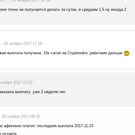
л...., 28 ноября 2017 19:50
 меня точно не получается делать за сутки, в среднем 1,5 ну иногда 2
., 28 ноября 2017 17:06
вая выплата получена: 15к сатов на Cryptonator, работаем дальше
 ноября 2017 07:52
заказала выплату ,уже 2 неделю нет
., 28 ноября 2017 08:32
аз афигенно платит, последняя выплата 2017-11-23
о путаете.