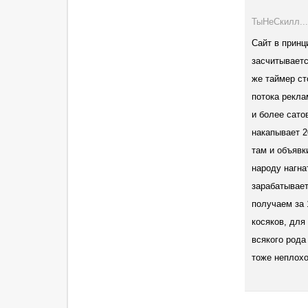
ТыНеСкилл...
Сайт в принц
засчитываетс
же таймер сто
потока рекла
и более сато
накапывает 2
там и объявк
народу нагна
зарабатывает
получаем за 
косяков, для
всякого рода
тоже неплохо