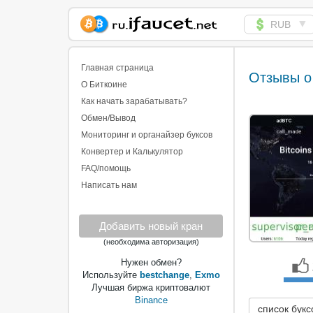
▼
RUB
Сборщик Биткоина
самая большая
Главная страница
Отзывы о
коллекция
О Биткоине
Как начать зарабатывать?
Обмен/Вывод
Мониторинг и органайзер буксов
Конвертер и Калькулятор
FAQ/помощь
Написать нам
Добавить новый кран
(необходима авторизация)
Нужен обмен?
Используйте
bestchange
,
Exmo
Лучшая биржа криптовалют
Binance
список букс