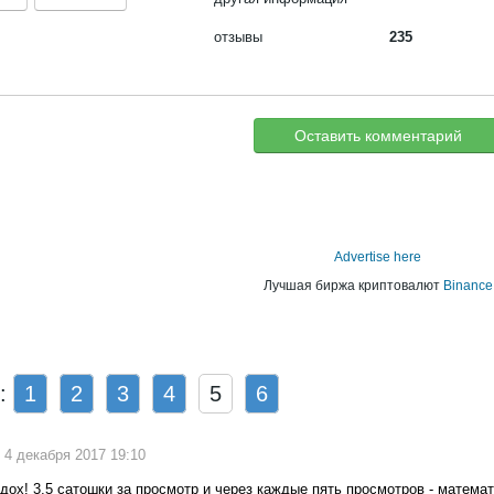
отзывы
235
Оставить комментарий
Advertise here
Лучшая биржа криптовалют
Binance
ы:
1
2
3
4
5
6
 4 декабря 2017 19:10
сдох! 3,5 сатошки за просмотр и через каждые пять просмотров - математ