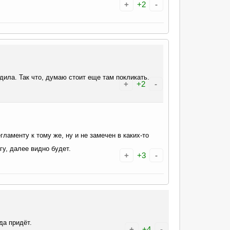
+
+2
-
дила. Так что, думаю стоит еще там покликать.
+
+2
-
ламенту к тому же, ну и не замечен в каких-то
гу, далее видно будет.
+
+3
-
да придёт.
+
+4
-