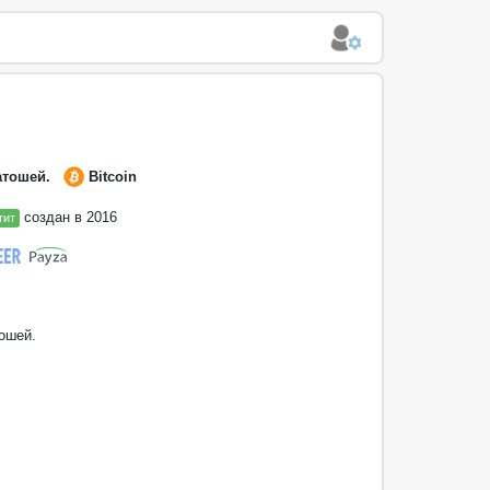
атошей.
Bitcoin
создан в 2016
тит
ошей.