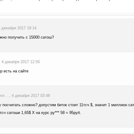
3 декабря 2017 19:14
жно получить с 15000 сатош?
., 4 декабря 2017 12:56
р есть на сайте
л...., 4 декабря 2017 03:48
 посчитать сложно? допустим биток стоит 11тсч $, значит 1 миллион сат
5тсч сатоши 1,65$ X на курс ру*** 58 = 95руб.