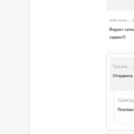
auto-zona...,
Воруют сатош
сервис!!!
Татьяна...,
Отправила 
ТыНеСкил
Платежи 