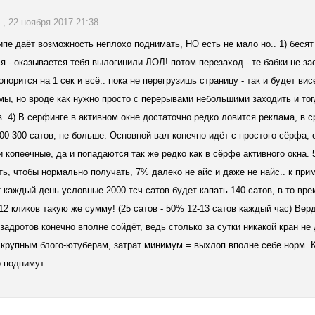
., 22 ноября 2017 21:38
ипе даёт возможность неплохо поднимать, НО есть не мало но.. 1) бесят т
я - оказывается тебя вылогинили ЛОЛ! потом перезаход - те бабки не зас
порится на 1 сек и всё.. пока не перегрузишь страницу - так и будет вис
мы, но вроде как нужно просто с перерывами небольшими заходить и тог
в. 4) В серфинге в активном окне достаточно редко ловится реклама, в с
00-300 сатов, не больше. Основной вал конечно идёт с простого сёрфа, 
и копеечные, да и попадаются так же редко как в сёрфе активного окна. 
ть, чтобы нормально получать, 7% далеко не айс и даже не найс.. к при
 каждый день условные 2000 тсч сатов будет капать 140 сатов, в то врем
12 кликов такую же сумму! (25 сатов - 50% 12-13 сатов каждый час) Вер
 задротов конечно вполне сойдёт, ведь столько за сутки никакой кран н
 крупным блого-ютуберам, затрат минимум = выхлоп вполне себе норм. К
 поднимут.