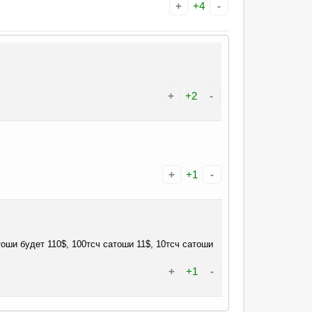
+
+4
-
+
+2
-
+
+1
-
оши будет 110$, 100тсч сатоши 11$, 10тсч сатоши
+
+1
-