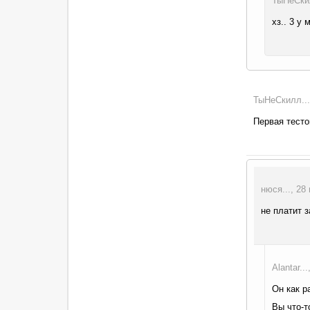
ТыНеСкил
хз.. 3 у
ТыНеСкилл...
Первая тесто
нюся..., 28
не платит 
Alantar..
Он как р
Вы что-т