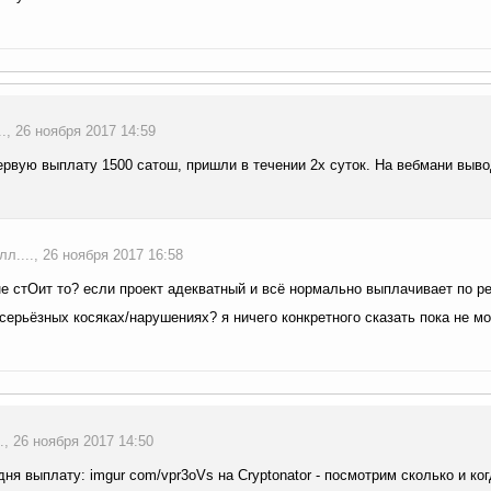
., 26 ноября 2017 14:59
ервую выплату 1500 сатош, пришли в течении 2х суток. На вебмани выво
л...., 26 ноября 2017 16:58
не стОит то? если проект адекватный и всё нормально выплачивает по рег
серьёзных косяках/нарушениях? я ничего конкретного сказать пока не мо
., 26 ноября 2017 14:50
дня выплату: imgur com/vpr3oVs на Cryptonator - посмотрим сколько и ког