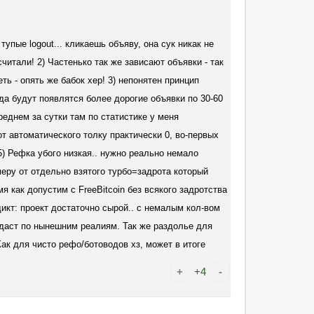
упые logout... кликаешь объяву, она сук никак не
читали! 2) Частенько так же зависают объявки - так
еть - опять же бабок хер! 3) непонятен принцип
да будут появлятся более дорогие объявки по 30-60
реднем за сутки там по статистике у меня
от автоматического толку практически 0, во-первых
5) Рефка убого низкая.. нужно реально немало
меру от отдельно взятого турбо=задрота который
я как допустим с FreeBitcoin без всякого задротства
дикт: проект достаточно сырой.. с немалым кол-вом
е даст по нынешним реалиям. Так же раздолье для
ак для чисто рефо/ботоводов хз, может в итоге
+
+4
-