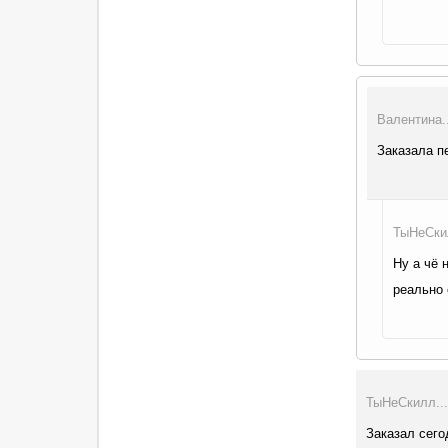
Валентина..
Заказала п
ТыНеСкил
Ну а чё 
реально 
ТыНеСкилл...
Заказал сего