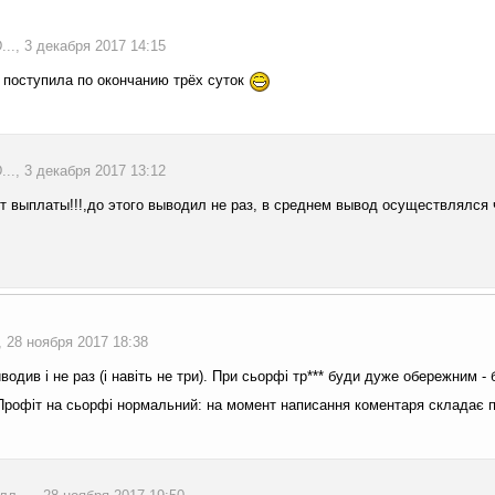
., 3 декабря 2017 14:15
 поступила по окончанию трёх суток
., 3 декабря 2017 13:12
ет выплаты!!!,до этого выводил не раз, в среднем вывод осуществлялся 
, 28 ноября 2017 18:38
водив і не раз (і навіть не три). При сьорфі тр*** буди дуже обережним -
Профіт на сьорфі нормальний: на момент написання коментаря складає пр