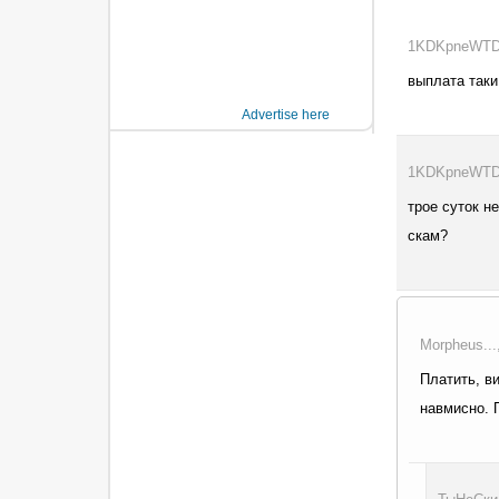
1KDKpneWTD..
выплата таки
Advertise here
1KDKpneWTD..
трое суток н
скам?
Morpheus...
Платить, ви
навмисно. 