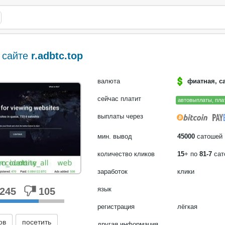
 сайте
r.adbtc.top
валюта
фиатная, с
сейчас платит
автовыплаты, пла
выплаты через
мин. вывод
45000
сатошей
количество кликов
15
+ по
81-7
сат
заработок
клики
язык
245
105
регистрация
лёгкая
ов
посетить
другая информация