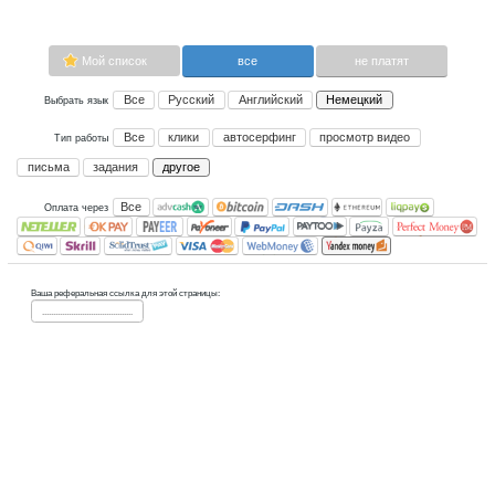
Тип заработка: другое.
Сейчас платящих:
0
Advertise here
Лучшая биржа криптовалют
Binance
Мой список
все
Все
Русский
Английский
Не
Выбрать язык
Все
клики
автосерфинг
прос
Тип работы
письма
задания
другое