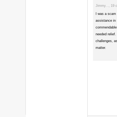
Jimmy..., 19 
I was a scam v
assistance in 
commendable. 
needed relie
challenges, as
matter.