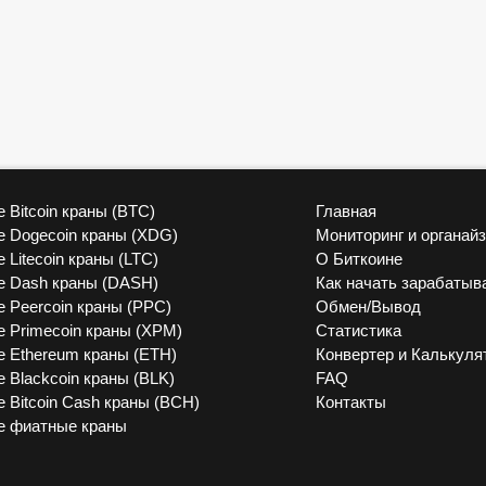
 Bitcoin краны (BTC)
Главная
vk
 Dogecoin краны (XDG)
Мониторинг и органай
 Litecoin краны (LTC)
О Биткоине
 Dash краны (DASH)
Как начать зарабатыв
 Peercoin краны (PPC)
Обмен/Вывод
 Primecoin краны (XPM)
Статистика
 Ethereum краны (ETH)
Конвертер и Калькуля
 Blackcoin краны (BLK)
FAQ
 Bitcoin Cash краны (BCH)
Контакты
е фиатные краны