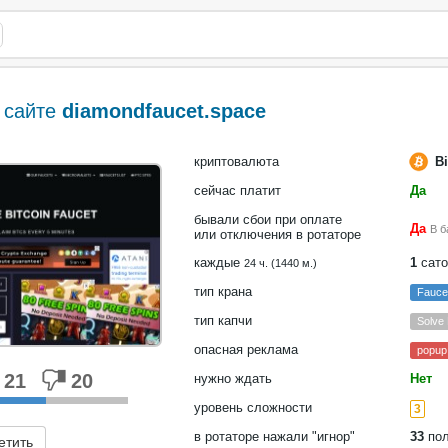
 сайте
diamondfaucet.space
криптовалюта
Bi
сейчас платит
Да
бывали сбои при оплате
Да
В б
или отключения в ротаторе
каждые
1
сат
24 ч. (1440 м.)
тип крана
Fauce
тип капчи
Solve
опасная реклама
popup
21
20
нужно ждать
Нет
уровень сложности
3
в ротаторе нажали "игнор"
33
пол
етить