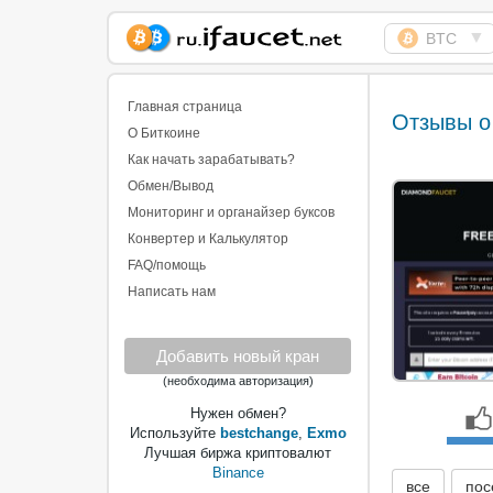
▼
BTC
Сборщик Биткоина
самая большая
Главная страница
Отзывы о
коллекция
О Биткоине
Как начать зарабатывать?
Обмен/Вывод
Мониторинг и органайзер буксов
Конвертер и Калькулятор
FAQ/помощь
Написать нам
Добавить новый кран
(необходима авторизация)
Нужен обмен?
Используйте
bestchange
,
Exmo
Лучшая биржа криптовалют
Binance
все
пос