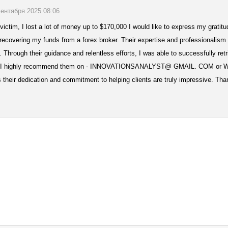
сентября 2025 08:06
ictim, I lost a lot of money up to $170,000 I would like to express my gratitu
recovering my funds from a forex broker. Their expertise and professionalism
Through their guidance and relentless efforts, I was able to successfully re
f. I highly recommend them on - INNOVATIONSANALYST@ GMAIL. COM or Wha
 their dedication and commitment to helping clients are truly impressive. Than