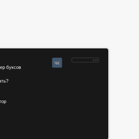
зер буксов
ать?
тор