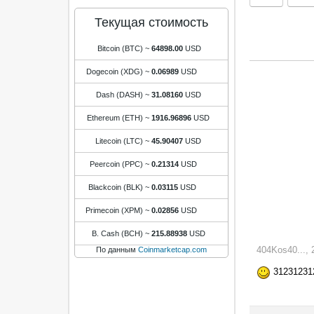
Текущая стоимость
Bitcoin (BTC)
~
64898.00
USD
Dogecoin (XDG)
~
0.06989
USD
Dash (DASH)
~
31.08160
USD
Ethereum (ETH)
~
1916.96896
USD
Litecoin (LTC)
~
45.90407
USD
Peercoin (PPC)
~
0.21314
USD
Blackcoin (BLK)
~
0.03115
USD
Primecoin (XPM)
~
0.02856
USD
B. Cash (BCH)
~
215.88938
USD
404Kos40...,
По данным
Coinmarketcap.com
31231231