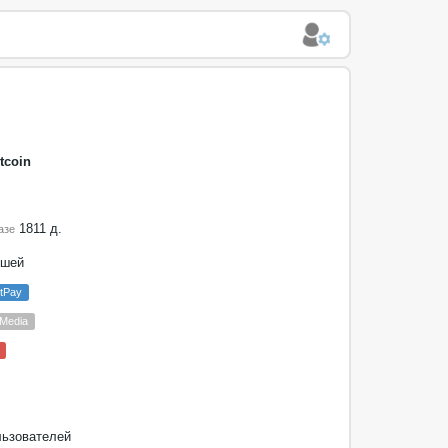
tcoin
1811 д.
азе
ошей
tPay
 Media
ьзователей