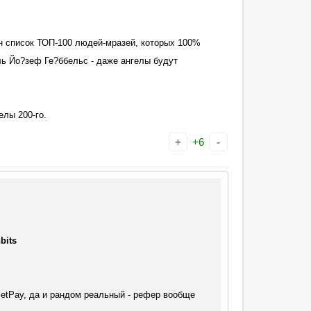
н список ТОП-100 людей-мразей, которых 100%
ль Йо?зеф Ге?ббельс - даже ангелы будут
елы 200-го.
+
+6
-
bits
cetPay, да и рандом реальный - рефер вообще