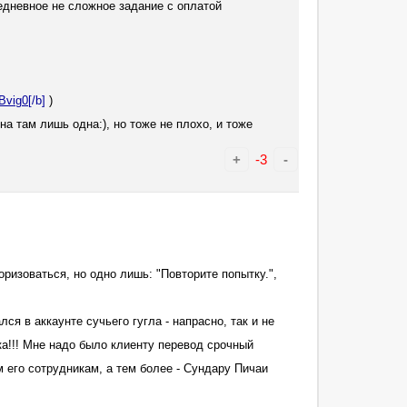
жедневное не сложное задание с оплатой
Bvig0
[/b]
)
она там лишь одна:), но тоже не плохо, и тоже
+
-3
-
оризоваться, но одно лишь: "Повторите попытку.",
ся в аккаунте сучьего гугла - напрасно, так и не
ка!!! Мне надо было клиенту перевод срочный
м его сотрудникам, а тем более - Сундару Пичаи