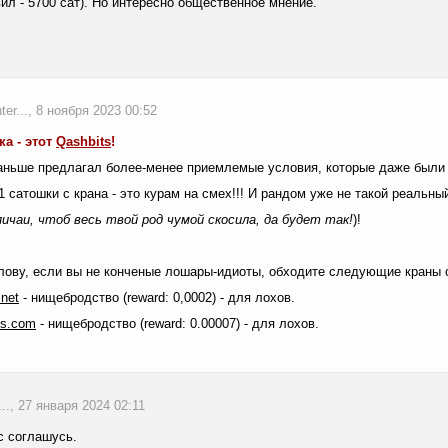
вил - 5700 сат). Но интересно общественное мнение.
er..., 8 ноября 2023 00:52
ка - этот
Qashbits
!
ньше предлагал более-менее приемлемые условия, которые даже были лу
 сатошки с крана - это курам на смех!!! И рандом уже не такой реальн
пичаи, чтоб весь твой род чумой скосила, да будет так!
)!
лову, если вы не конченые лошары-идиоты, обходите следующие краны 
.
net
- нищебродство (reward: 0,0002) - для лохов.
ts
.
com
- нищебродство (reward: 0.00007) - для лохов.
a..., 27 января 2024 02:11
с соглашусь.