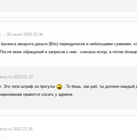
.., 30 июля 2023 22:36
 баланса аккаунта деньги (Bits) периодически и небольшими суммами, 
 После моих обращений и запросов к ним - сначала игнор, а потом блокир
августа 2023 02:10
. Это типа штраф за прогулы
. То бишь, как раб, ты должен каждый 
наркоманам нравится сосать у админа.
 августа 2022 22:38