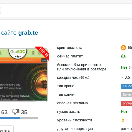
 сайте
grab.tc
криптовалюта
Bi
сейчас платит
Да
бывали сбои при оплате
Нет
В 
или отключения в ротаторе
каждый час
~
3.5
(60 м.)
тип крана
Fauce
тип капчи
Solve
опасная реклама
popup
63
35
нужно ждать
Нет
уровень сложности
3
другая информация
регис
етить