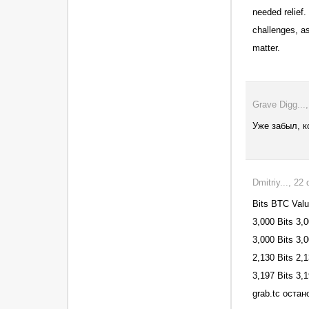
needed relie
challenges, as
matter.
Grave Digg...
Уже забыл, к
Dmitriy..., 2
Bits BTC Valu
3,000 Bits 3
3,000 Bits 3
2,130 Bits 
3,197 Bits 3
grab.tc оста