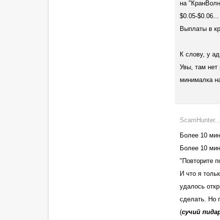
на "КранВолн
$0.05-$0.06.
Выплаты в кр
К слову, у ад
Увы, там нет 
минималка н
ScamHunter...
Более 10 мину
Более 10 мин
"Повторите по
И что я тольк
удалось откр
сделать. Но 
(
с
у
чий п
ид
а