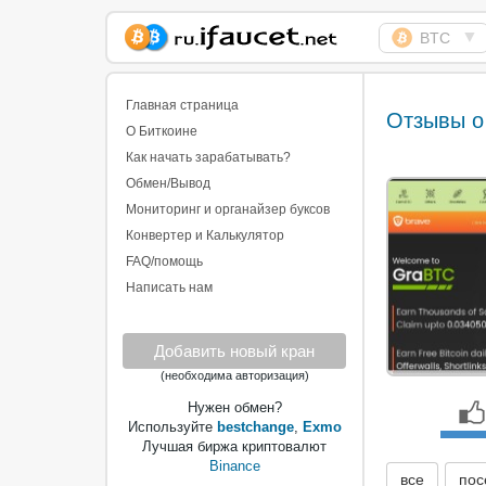
▼
BTC
Сборщик Биткоина
самая большая
Главная страница
Отзывы о
коллекция
О Биткоине
Как начать зарабатывать?
Обмен/Вывод
Мониторинг и органайзер буксов
Конвертер и Калькулятор
FAQ/помощь
Написать нам
Добавить новый кран
(необходима авторизация)
Нужен обмен?
Используйте
bestchange
,
Exmo
Лучшая биржа криптовалют
Binance
все
пос