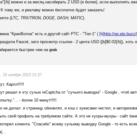
а"[/b] можно и за месяц насобирать 2 USD (и более), если выполнять е
.. К тому же, и рекламу можно бесплатно будет заказать!
ипте (
LTC, TRX/TRON, DOGE, DASH, MATIC
).
мина "КранВолна" есть и другой сайт PTC - "Tier-1" (
[b]
ht
t
p
:/
/go
.
ptp
.
buzz/
раздела Faucet, зато просмотр ссылки - 2 цента USD ([b]$0.02[/b]), хоть 
абирается быстрее чем на
grab
.
, 15 ноября 2023 21:57
т, Карлл!!!!!
ут решал я эту сучью reCaptcha от "сучьего выводка" - Google , чтоб авт
пытку."... - более 10 минут!!!!!
о не делал: и страницу обновлял, и кэш с кукисами чистил, и авторизовал
ыть свой профиль на требуемом сайте. А это не хухры-мухры - сайт бан
потерял клиента. "Спасибо" всему сучьему выводку Google - то есть все
р
)...