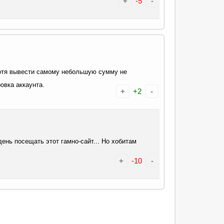
+
-5
-
хотя вывести самому небольшую сумму не
овка аккаунта.
+
+2
-
день посещать этот гамно-сайт... Но хобитам
+
-10
-