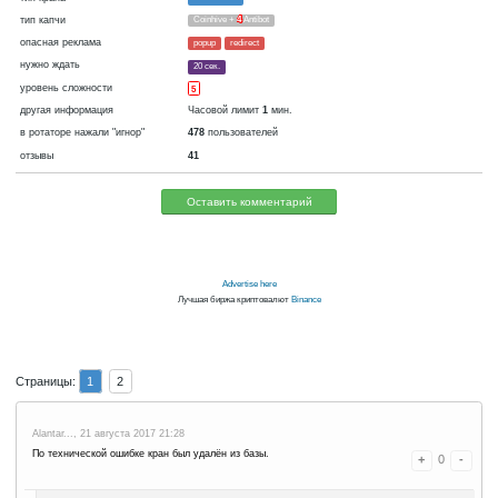
криптовалюта
Bitcoin
сейчас платит
Нет
19.04.2019 19:05
Отключён:
бывали сбои при оплате
Да
3274 д.
В базе
или отключения в ротаторе
каждые
1
сатошей
5 ч. (300 м.)
тип крана
FaucetHUB
тип капчи
Coinhive +
4
Antibot
опасная реклама
popup
redirect
нужно ждать
20 сек.
уровень сложности
5
другая информация
Часовой лимит
1
мин.
в ротаторе нажали "игнор"
478
пользователей
отзывы
41