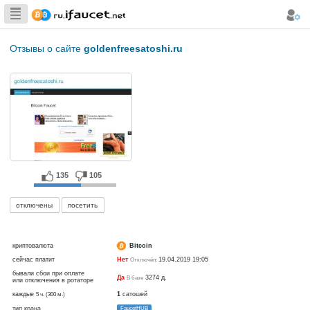
Сборщик
Биткоина самая
Отзывы о сайте
goldenfreesatoshi.ru
большая
коллекция
135
105
отключены
посетить