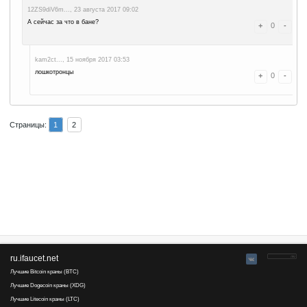
Оставить комментарий
Advertise here
Лучшая биржа криптовалют
Binance
Страницы:
1
2
Alantar..., 21 августа 2017 21:28
По технической ошибке кран был удалён из базы.
12ZS9diV6m..., 23 августа 2017 09:02
А сейчас за что в бане?