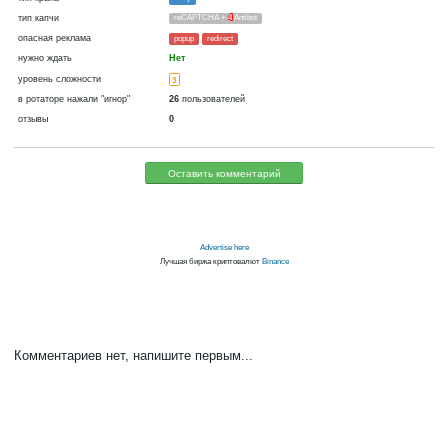
криптовалюта
Bitcoin
сейчас платит
Нет
06.02.2017 05:24
Отключён:
бывали сбои при оплате
Да
3516 д.
В базе
или отключения в ротаторе
каждый час
~
60
▼ 60
▲ 150
сатошей
(60 м.)
тип крана
ePay
тип капчи
reCAPTCHA +
4
Antibot
опасная реклама
popup
redirect
нужно ждать
Нет
уровень сложности
3
в ротаторе нажали "игнор"
26
пользователей
отзывы
0
Оставить комментарий