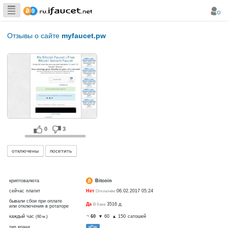
Сборщик
Биткоина самая
Отзывы о сайте
myfaucet.pw
большая
коллекция
0
3
отключены
посетить